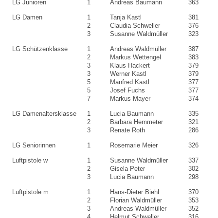
LG Junioren
1
Andreas Baumann
363
LG Damen
1
Tanja Kastl
381
2
Claudia Schweller
376
3
Susanne Waldmüller
323
LG Schützenklasse
1
Andreas Waldmüller
387
2
Markus Wettengel
383
3
Klaus Hackert
379
3
Werner Kastl
379
5
Manfred Kastl
377
5
Josef Fuchs
377
7
Markus Mayer
374
LG Damenaltersklasse
1
Lucia Baumann
335
2
Barbara Hemmeter
321
3
Renate Roth
286
LG Seniorinnen
1
Rosemarie Meier
326
Luftpistole w
1
Susanne Waldmüller
337
2
Gisela Peter
302
3
Lucia Baumann
298
Luftpistole m
1
Hans-Dieter Biehl
370
2
Florian Waldmüller
353
3
Andreas Waldmüller
352
4
Helmut Schweller
316