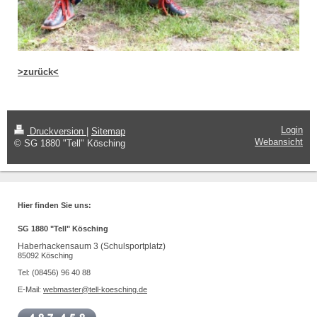
>zurück<
Login
Druckversion
|
Sitemap
Webansicht
© SG 1880 "Tell" Kösching
Hier finden Sie uns:
SG 1880 "Tell" Kösching
Haberhackensaum 3 (Schulsportplatz)
85092 Kösching
Tel: (08456) 96 40 88
E-Mail:
webmaster@tell-koesching.de