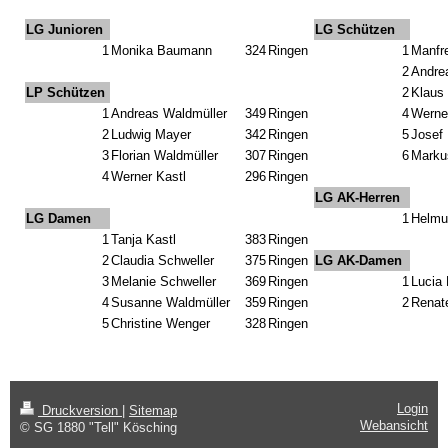
LG Junioren
LG Schützen
1
Monika Baumann
324
Ringen
1
Manfr
2
Andre
LP Schützen
2
Klaus
1
Andreas Waldmüller
349
Ringen
4
Werne
2
Ludwig Mayer
342
Ringen
5
Josef
3
Florian Waldmüller
307
Ringen
6
Marku
4
Werner Kastl
296
Ringen
LG AK-Herren
LG Damen
1
Helmu
1
Tanja Kastl
383
Ringen
2
Claudia Schweller
375
Ringen
LG AK-Damen
3
Melanie Schweller
369
Ringen
1
Lucia
4
Susanne Waldmüller
359
Ringen
2
Renat
5
Christine Wenger
328
Ringen
Login
Druckversion
|
Sitemap
Webansicht
© SG 1880 "Tell" Kösching