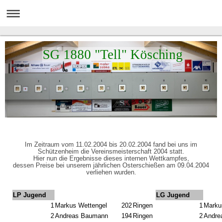
SG 1880 "Tell" Kösching
Im Zeitraum vom 11.02.2004 bis 20.02.2004 fand bei uns im
Schützenheim die Vereinsmeisterschaft 2004 statt.
Hier nun die Ergebnisse dieses internen Wettkampfes,
dessen Preise bei unserem jährlichen Osterschießen am 09.04.2004
verliehen wurden.
LP Jugend
LG Jugend
1
Markus Wettengel
202
Ringen
1
Marku
2
Andreas Baumann
194
Ringen
2
Andre