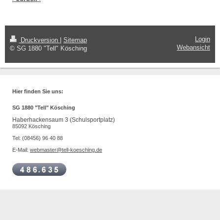
Login
Druckversion
|
Sitemap
Webansicht
© SG 1880 "Tell" Kösching
Hier finden Sie uns:
SG 1880 "Tell" Kösching
Haberhackensaum 3 (Schulsportplatz)
85092 Kösching
Tel: (08456) 96 40 88
E-Mail:
webmaster@tell-koesching.de