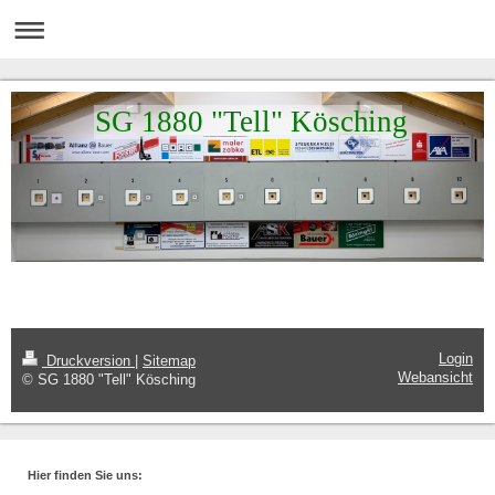
SG 1880 "Tell" Kösching
Login
Druckversion
|
Sitemap
Webansicht
© SG 1880 "Tell" Kösching
Hier finden Sie uns: