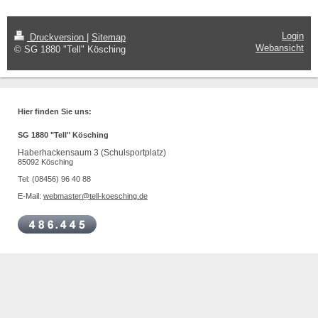
Login
Druckversion
|
Sitemap
Webansicht
© SG 1880 "Tell" Kösching
Hier finden Sie uns:
SG 1880 "Tell" Kösching
Haberhackensaum 3 (Schulsportplatz)
85092 Kösching
Tel: (08456) 96 40 88
E-Mail:
webmaster@tell-koesching.de