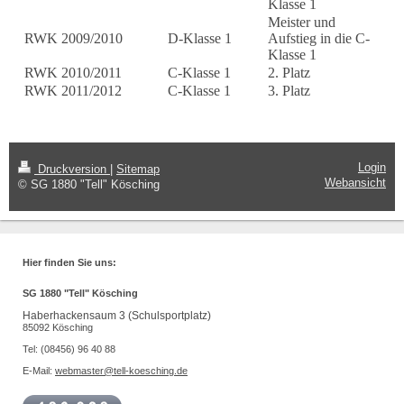
Klasse 1
Meister und
RWK 2009/2010
D-Klasse 1
Aufstieg in die C-
Klasse 1
RWK 2010/2011
C-Klasse 1
2. Platz
RWK 2011/2012
C-Klasse 1
3. Platz
Login
Druckversion
|
Sitemap
Webansicht
© SG 1880 "Tell" Kösching
Hier finden Sie uns:
SG 1880 "Tell" Kösching
Haberhackensaum 3 (Schulsportplatz)
85092 Kösching
Tel: (08456) 96 40 88
E-Mail:
webmaster@tell-koesching.de