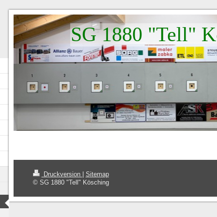
SG 1880 "Tell" K
Druckversion
|
Sitemap
© SG 1880 "Tell" Kösching