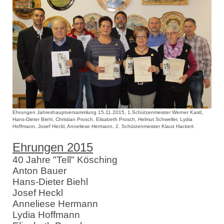
Ehrungen Jahreshauptversammlung 15.11.2015, 1.Schützenmeister Werner Kastl,
Hans-Dieter Biehl, Christian Prosch, Elisabeth Prosch, Helmut Schweller, Lydia
Hoffmann, Josef Heckl, Anneliese Hermann, 2. Schützenmeister Klaus Hackert.
Ehrungen 2015
40 Jahre "Tell" Kösching
Anton Bauer
Hans-Dieter Biehl
Josef Heckl
Anneliese Hermann
Lydia Hoffmann