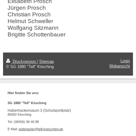
Elisabeth Prosch
Jürgen Prosch
Christian Prosch
Helmut Schweller
Wolfgang Sitzmann
Brigitte Schottenbauer
Login
Druckversion
|
Sitemap
Webansicht
© SG 1880 "Tell" Kösching
Hier finden Sie uns:
SG 1880 "Tell" Kösching
Haberhackensaum 3 (Schulsportplatz)
85092 Kösching
Tel: (08456) 96 40 88
E-Mail:
webmaster@tell-koesching.de