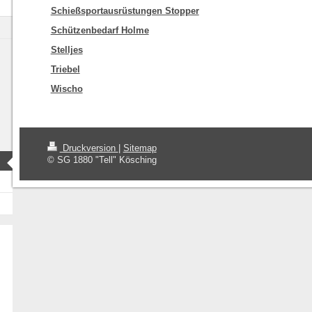
Schießsportausrüstungen Stopper
Schützenbedarf Holme
Stelljes
Triebel
Wischo
Druckversion
|
Sitemap
© SG 1880 "Tell" Kösching