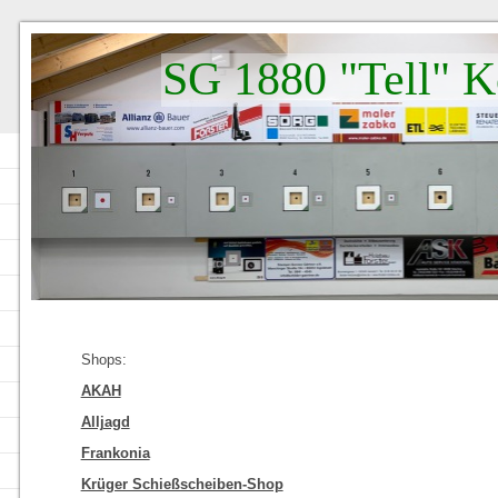
SG 1880 "Tell" K
Shops:
AKAH
Alljagd
Frankonia
Krüger Schießscheiben-Shop