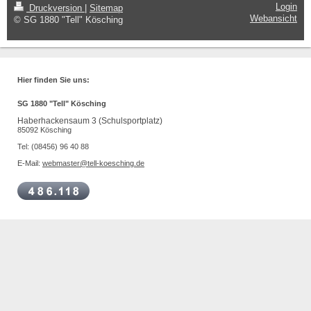
Login
Druckversion
|
Sitemap
Webansicht
© SG 1880 "Tell" Kösching
Hier finden Sie uns:
SG 1880 "Tell" Kösching
Haberhackensaum 3 (Schulsportplatz)
85092 Kösching
Tel: (08456) 96 40 88
E-Mail:
webmaster@tell-koesching.de