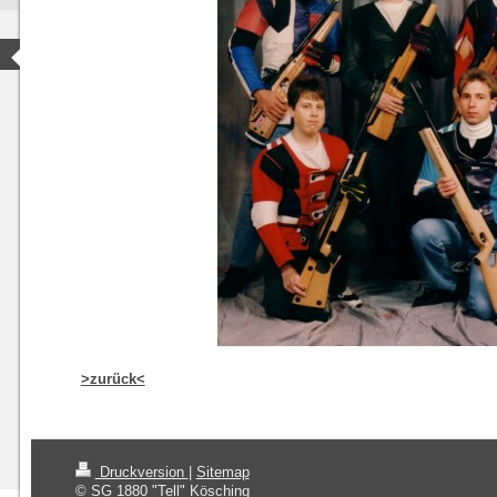
>zurück<
Druckversion
|
Sitemap
© SG 1880 "Tell" Kösching