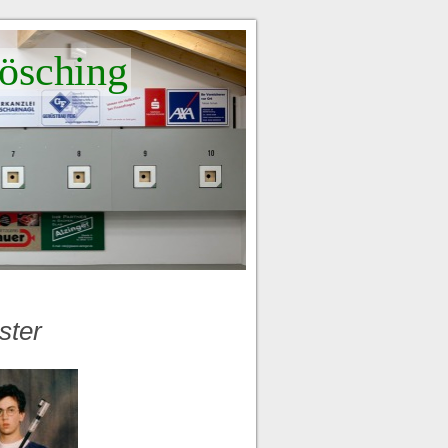
ösching
ster