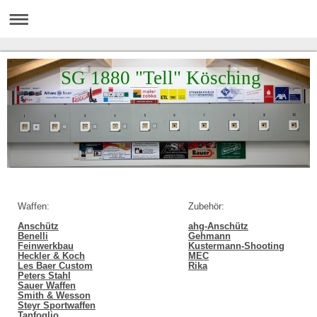
SG 1880 "Tell" Kösching
Waffen:
Zubehör:
Anschütz
ahg-Anschütz
Benelli
Gehmann
Feinwerkbau
Kustermann-Shooting
Heckler & Koch
MEC
Les Baer Custom
Rika
Peters Stahl
Sauer Waffen
Smith & Wesson
Steyr Sportwaffen
Tanfoglio