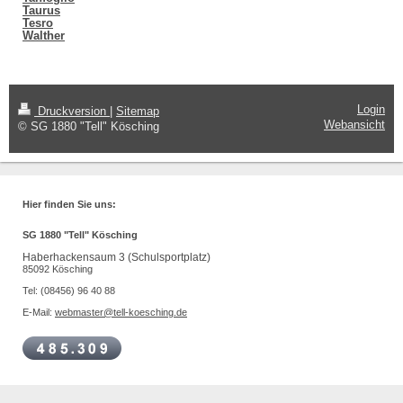
Taurus
Tesro
Walther
Login
Druckversion
|
Sitemap
Webansicht
© SG 1880 "Tell" Kösching
Hier finden Sie uns:
SG 1880 "Tell" Kösching
Haberhackensaum 3 (Schulsportplatz)
85092 Kösching
Tel: (08456) 96 40 88
E-Mail:
webmaster@tell-koesching.de