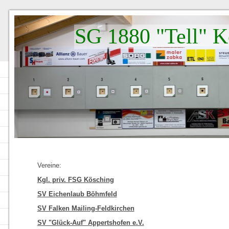
SG 1880 "Tell" K
Vereine:
Kgl. priv. FSG Kösching
SV Eichenlaub Böhmfeld
SV Falken Mailing-Feldkirchen
SV "Glück-Auf" Appertshofen e.V.