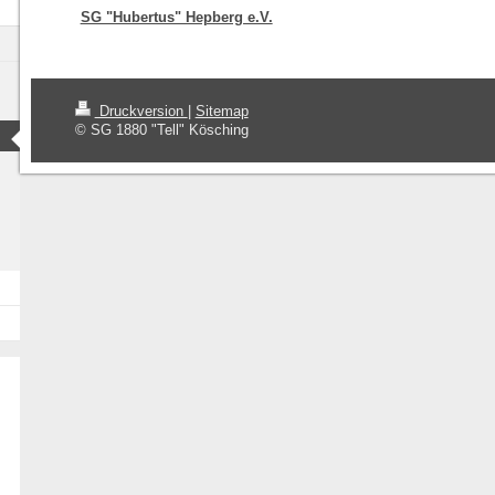
SG "Hubertus" Hepberg e.V.
Druckversion
|
Sitemap
© SG 1880 "Tell" Kösching