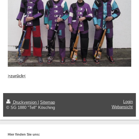
>zurück<
Login
Druckversion
|
Sitemap
Webansicht
© SG 1880 "Tell" Kösching
Hier finden Sie uns: