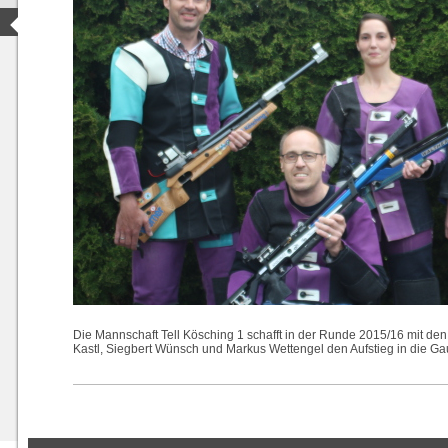
Die Mannschaft Tell Kösching 1 schafft in der Runde 2015/16 mit de
Kastl, Siegbert Wünsch und Markus Wettengel den Aufstieg in die Ga