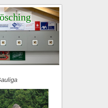
ösching
Gauliga