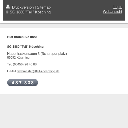
Login
Druckversion
|
Sitemap
Webansicht
© SG 1880 "Tell" Kösching
Hier finden Sie uns:
SG 1880 "Tell" Kösching
Haberhackensaum 3 (Schulsportplatz)
85092 Kösching
Tel: (08456) 96 40 88
E-Mail:
webmaster@tell-koesching.de