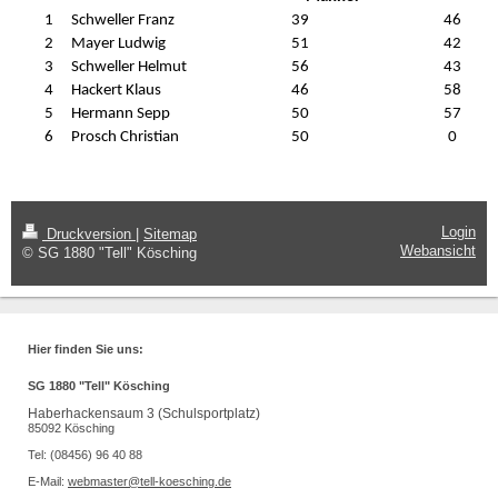
1
Schweller Franz
39
46
2
Mayer Ludwig
51
42
3
Schweller Helmut
56
43
4
Hackert Klaus
46
58
5
Hermann Sepp
50
57
6
Prosch Christian
50
0
Login
Druckversion
|
Sitemap
Webansicht
© SG 1880 "Tell" Kösching
Hier finden Sie uns:
SG 1880 "Tell" Kösching
Haberhackensaum 3 (Schulsportplatz)
85092 Kösching
Tel: (08456) 96 40 88
E-Mail:
webmaster@tell-koesching.de