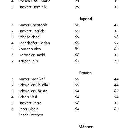
4
Prosch Lisa - Marie
71
0
5
Hackert Dominik
79
0
Jugend
1
Mayer Christoph
53
47
2
Hackert Patrick
55
0
3
Stier Michael
69
58
4
Federhofer Florian
62
59
5
Romano Rico
85
63
6
Biermeier David
66
0
7
Krüger Felix
67
73
Frauen
1
Mayer Monika*
52
44
2
Schweller Claudia*
52
44
3
Schweller Christa
54
62
4
Schels Sissi
64
54
5
Hackert Petra
56
0
6
Peter Gisela
64
63
*nach Stechen
Männer