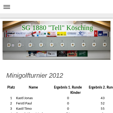
SG 1880 "Tell" Kösching
Minigolfturnier 2012
Platz
Name
Ergebnis 1. Runde
Ergebnis 2. Ru
Kinder
1
Kastl Jonas
0
43
2
Ferstl Paul
0
52
3
Kastl Timo
0
55