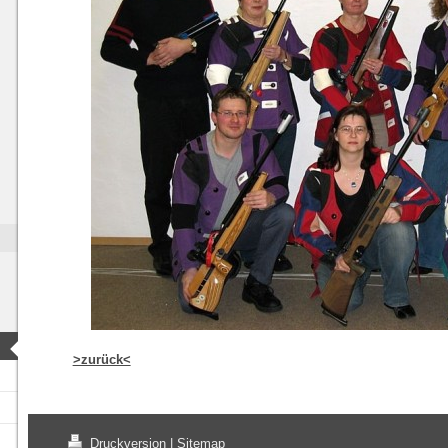
>zurück<
Druckversion
|
Sitemap