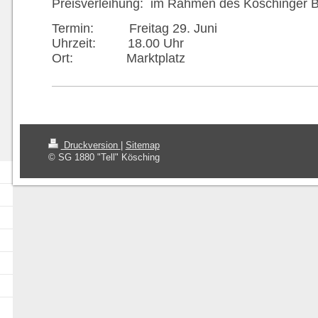
Preisverleihung: im Rahmen des Köschinger B
Termin: Freitag 29. Juni
Uhrzeit: 18.00 Uhr
Ort: Marktplatz
Druckversion
|
Sitemap
© SG 1880 "Tell" Kösching