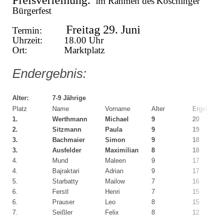
im Rahmen des
Köschinger
Bürgerfest
Freitag 29. Juni
Termin:
Uhrzeit:
18.00 Uhr
Ort: Marktplatz
Endergebnis:
Alter:
7-9 Jährige
Platz
Name
Vorname
Alter
Ergebnis
1.
Werthmann
Michael
9
20
2.
Sitzmann
Paula
9
19
3.
Bachmaier
Simon
9
18
3.
Ausfelder
Maximilian
8
18
4.
Mund
Maleen
9
17
4.
Bajraktari
Adrian
9
17
5.
Starbatty
Mailow
7
16
6.
Ferstl
Henri
7
15
6.
Prauser
Leo
8
15
7.
Seißler
Felix
8
12