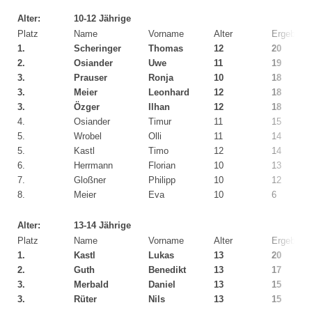
Alter:
10-12 Jährige
Platz
Name
Vorname
Alter
Ergebnis
1.
Scheringer
Thomas
12
20
2.
Osiander
Uwe
11
19
3.
Prauser
Ronja
10
18
3.
Meier
Leonhard
12
18
3.
Özger
Ilhan
12
18
4.
Osiander
Timur
11
15
5.
Wrobel
Olli
11
14
5.
Kastl
Timo
12
14
6.
Herrmann
Florian
10
13
7.
Gloßner
Philipp
10
12
8.
Meier
Eva
10
6
Alter:
13-14 Jährige
Platz
Name
Vorname
Alter
Ergebnis
1.
Kastl
Lukas
13
20
2.
Guth
Benedikt
13
17
3.
Merbald
Daniel
13
15
3.
Rüter
Nils
13
15