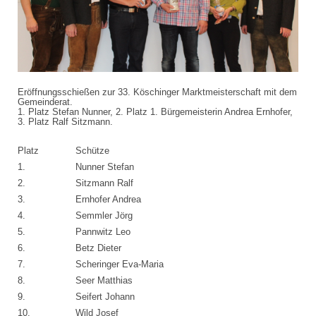
Eröffnungsschießen zur 33. Köschinger Marktmeisterschaft mit dem
Gemeinderat.
1. Platz Stefan Nunner, 2. Platz 1. Bürgemeisterin Andrea Ernhofer,
3. Platz Ralf Sitzmann.
Platz
Schütze
1.
Nunner Stefan
2.
Sitzmann Ralf
3.
Ernhofer Andrea
4.
Semmler Jörg
5.
Pannwitz Leo
6.
Betz Dieter
7.
Scheringer Eva-Maria
8.
Seer Matthias
9.
Seifert Johann
10.
Wild Josef