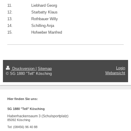
11.
Liebhard Georg
12.
Starbatty Klaus
13.
Rothbauer Willy
14.
Schilling Anja
15.
Hofweber Manfred
Login
Druckversion
|
Sitemap
Webansicht
© SG 1880 "Tell" Kösching
Hier finden Sie uns:
SG 1880 "Tell" Kösching
Haberhackensaum 3 (Schulsportplatz)
85092 Kösching
Tel: (08456) 96 40 88