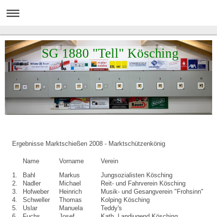
SG 1880 "Tell" Kösching
Ergebnisse Marktschießen 2008 - Marktschützenkönig
Name
Vorname
Verein
1.
Bahl
Markus
Jungsozialisten Kösching
2.
Nadler
Michael
Reit- und Fahrverein Kösching
3.
Hofweber
Heinrich
Musik- und Gesangverein "Frohsinn"
4.
Schweller
Thomas
Kolping Kösching
5.
Uslar
Manuela
Teddy's
6.
Fuchs
Josef
Kath. Landjugend Kösching