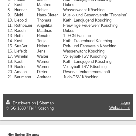
7.
Kastl
Manfred
Dukes
8.
Hunner
Tobias
Wasserwacht Kösching
9.
Biehl
Hans-Dieter
Musik- und Gesangverein "Frohsinn"
10.
Liepold
Thomas
Kath. Landjugend Kösching
11.
Rothbauer
Angelika
Freiwillige Feuerwehr Kösching
12.
Rasch
Matthias
Dukes
13.
Roth
Renate
1. FCN-Fanclub
14.
Kastl
Tanja
Kath. Frauenbund Kösching
15.
Straßer
Helmut
Reit- und Fahrverein Kösching
16.
Liefeldt
Jens
Wasserwacht Kösching
17.
Wilhelm
Walter
Volleyball-TSV Kösching
18.
Kastl
Werner
Kath. Landjugend Kösching
19.
Nadler
Werner
Volleyball-TSV Kösching
20.
Amann
Dieter
Reservistenkameradschaft
21.
Baumann
Andreas
Judo-TSV Kösching
Login
Druckversion
|
Sitemap
Webansicht
© SG 1880 "Tell" Kösching
Hier finden Sie uns: