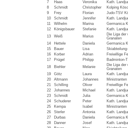
7
Haas
Veronika
Kath. Landj
8
Schmidt
Christopher
Kolping Kös
9
Frey
Florian
Judo-TSV K
10
Schmidt
Jennifer
Kath. Landj
11
Wilhelm
Marina
Germanica K
12
Königsbauer
Stefanie
Kath. Landj
Die Liga der
13
Weiß
Marius
Granaten
14
Hettele
Daniela
Germanica K
15
Bauer
Lisa
Skiabteilun
16
Korber
Adrian
Freiwillige 
17
Prügel
Philipp
Badminton-T
Die Liga der
18
Biehler
Melanie
Granaten
19
Götz
Laura
Kath. Landj
20
Altmann
Johannes
Ministranten
21
Schilling
Oliver
Freiwillige 
22
Johannes
Michael
Kath. Landj
23
Schmidt
Julia
Germanica K
24
Schuderer
Peter
Kath. Landj
25
Kempa
Isabel
Ministranten
26
Sterler
Antonia
Kath. Landj
27
Durbas
Daniela
Germanica K
28
Danner
Josef
Kath. Landj