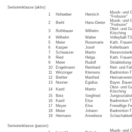
Seniorenklasse
(aktiv)
Musik- und 
1
Hofweber
Heinrich
"Frohsinn"
Musik- und 
2
Biehl
Hans-Dieter
"Frohsinn"
Obst- und Ga
3
Rothbauer
Wilhelm
Kösching
4
Wilhelm
Walter
Volleyball-T
5
Meier
Rosemarie
Kath. Fraue
6
Kasper
Josef
Kellerbuam
7
Schwarzer
Martin
Reservisten
8
Ried
Helga
Kath. Fraue
9
Meier
Rudolf
Skiabteilun
10
Engelmann
Reinhard
Reit- und Fa
11
Winzinger
Klemens
Badminton-T
12
Biehler
Manfred
Heimatverei
13
Nunner
Egidius
Bayer. Baue
Obst- und Ga
14
Kastl
Martin
Kösching
15
Betz
Siegfried
Jungsozialis
16
Kastl
Else
Badminton-T
17
Meyer
Else
Freiwillige 
18
Meier
Johann
Badminton-T
19
Hermann
Anneliese
Schachabtei
Seniorenklasse
(passiv)
Musik- und 