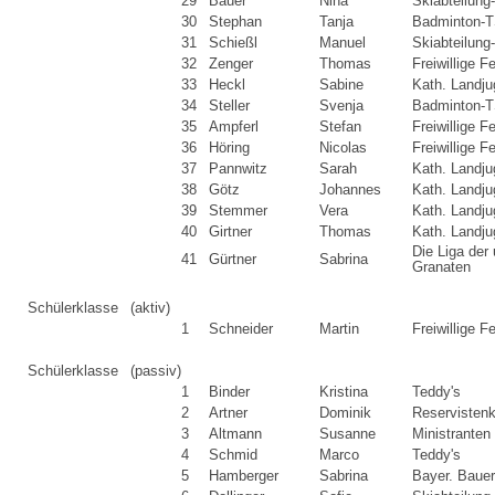
29
Bauer
Nina
Skiabteilun
30
Stephan
Tanja
Badminton-T
31
Schießl
Manuel
Skiabteilun
32
Zenger
Thomas
Freiwillige 
33
Heckl
Sabine
Kath. Landj
34
Steller
Svenja
Badminton-T
35
Ampferl
Stefan
Freiwillige 
36
Höring
Nicolas
Freiwillige 
37
Pannwitz
Sarah
Kath. Landj
38
Götz
Johannes
Kath. Landj
39
Stemmer
Vera
Kath. Landj
40
Girtner
Thomas
Kath. Landj
Die Liga der
41
Gürtner
Sabrina
Granaten
Schülerklasse
(aktiv)
1
Schneider
Martin
Freiwillige 
Schülerklasse
(passiv)
1
Binder
Kristina
Teddy's
2
Artner
Dominik
Reservisten
3
Altmann
Susanne
Ministranten
4
Schmid
Marco
Teddy's
5
Hamberger
Sabrina
Bayer. Baue