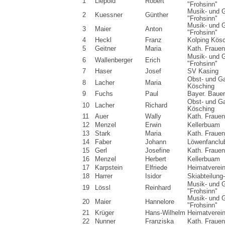
1
Liepold
Robert
"Frohsinn"
Musik- und 
2
Kuessner
Günther
"Frohsinn"
Musik- und 
3
Maier
Anton
"Frohsinn"
4
Heckl
Franz
Kolping Kös
5
Geitner
Maria
Kath. Fraue
Musik- und 
6
Wallenberger
Erich
"Frohsinn"
7
Haser
Josef
SV Kasing
Obst- und Ga
8
Lacher
Maria
Kösching
9
Fuchs
Paul
Bayer. Baue
Obst- und Ga
10
Lacher
Richard
Kösching
11
Auer
Wally
Kath. Fraue
12
Menzel
Erwin
Kellerbuam
13
Stark
Maria
Kath. Fraue
14
Faber
Johann
Löwenfanclu
15
Gerl
Josefine
Kath. Fraue
16
Menzel
Herbert
Kellerbuam
17
Karpstein
Elfriede
Heimatverei
18
Harrer
Isidor
Skiabteilun
Musik- und 
19
Lössl
Reinhard
"Frohsinn"
Musik- und 
20
Maier
Hannelore
"Frohsinn"
21
Krüger
Hans-Wilhelm
Heimatverei
22
Nunner
Franziska
Kath. Fraue