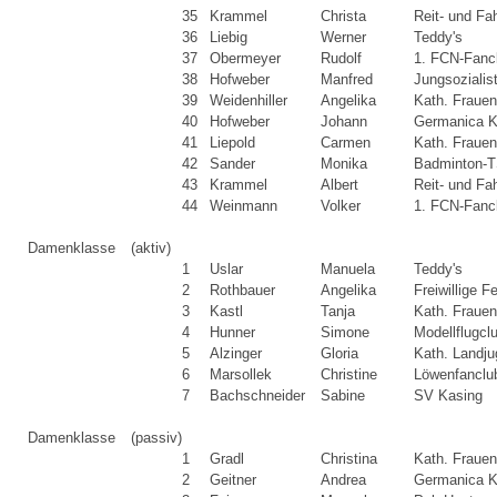
35
Krammel
Christa
Reit- und Fa
36
Liebig
Werner
Teddy's
37
Obermeyer
Rudolf
1. FCN-Fanc
38
Hofweber
Manfred
Jungsozialis
39
Weidenhiller
Angelika
Kath. Fraue
40
Hofweber
Johann
Germanica K
41
Liepold
Carmen
Kath. Fraue
42
Sander
Monika
Badminton-T
43
Krammel
Albert
Reit- und Fa
44
Weinmann
Volker
1. FCN-Fanc
Damenklasse
(aktiv)
1
Uslar
Manuela
Teddy's
2
Rothbauer
Angelika
Freiwillige 
3
Kastl
Tanja
Kath. Fraue
4
Hunner
Simone
Modellflugcl
5
Alzinger
Gloria
Kath. Landj
6
Marsollek
Christine
Löwenfanclu
7
Bachschneider
Sabine
SV Kasing
Damenklasse
(passiv)
1
Gradl
Christina
Kath. Fraue
2
Geitner
Andrea
Germanica K