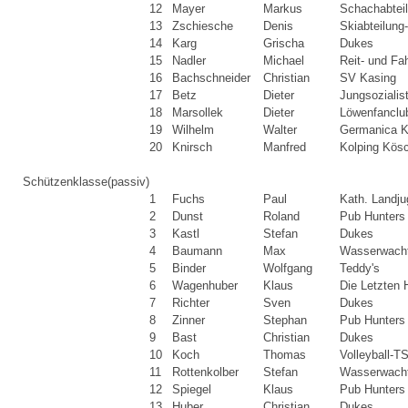
12
Mayer
Markus
Schachabtei
13
Zschiesche
Denis
Skiabteilun
14
Karg
Grischa
Dukes
15
Nadler
Michael
Reit- und Fa
16
Bachschneider
Christian
SV Kasing
17
Betz
Dieter
Jungsozialis
18
Marsollek
Dieter
Löwenfanclu
19
Wilhelm
Walter
Germanica K
20
Knirsch
Manfred
Kolping Kös
Schützenklasse
(passiv)
1
Fuchs
Paul
Kath. Landj
2
Dunst
Roland
Pub Hunters
3
Kastl
Stefan
Dukes
4
Baumann
Max
Wasserwacht
5
Binder
Wolfgang
Teddy's
6
Wagenhuber
Klaus
Die Letzten 
7
Richter
Sven
Dukes
8
Zinner
Stephan
Pub Hunters
9
Bast
Christian
Dukes
10
Koch
Thomas
Volleyball-T
11
Rottenkolber
Stefan
Wasserwacht
12
Spiegel
Klaus
Pub Hunters
13
Huber
Christian
Dukes