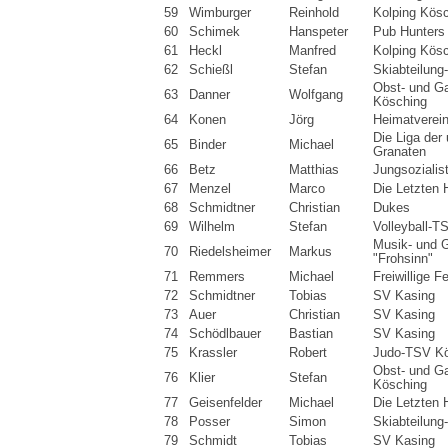
59
Wimburger
Reinhold
Kolping Kös
60
Schimek
Hanspeter
Pub Hunters
61
Heckl
Manfred
Kolping Kös
62
Schießl
Stefan
Skiabteilun
Obst- und Ga
63
Danner
Wolfgang
Kösching
64
Konen
Jörg
Heimatverei
Die Liga der
65
Binder
Michael
Granaten
66
Betz
Matthias
Jungsozialis
67
Menzel
Marco
Die Letzten 
68
Schmidtner
Christian
Dukes
69
Wilhelm
Stefan
Volleyball-T
Musik- und 
70
Riedelsheimer
Markus
"Frohsinn"
71
Remmers
Michael
Freiwillige 
72
Schmidtner
Tobias
SV Kasing
73
Auer
Christian
SV Kasing
74
Schödlbauer
Bastian
SV Kasing
75
Krassler
Robert
Judo-TSV K
Obst- und Ga
76
Klier
Stefan
Kösching
77
Geisenfelder
Michael
Die Letzten 
78
Posser
Simon
Skiabteilun
79
Schmidt
Tobias
SV Kasing