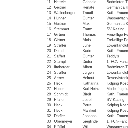
11
Hettele
Gabriele
Badminton-T
12
Geitner
Renate
Germanica K
13
Wallenberger
Traudl
Kath. Fraue
14
Hunner
Günter
Wasserwacht
15
Geitner
Max
Germanica K
16
Stemmer
Franz
SV Kasing
17
Girtner
Thomas
Freiwillige 
18
Girtner
Alois
Freiwillige 
19
Straßer
June
Löwenfanclu
20
Deindl
Karin
Kath. Fraue
21
Saffert
Günter
Teddy's
22
Stumpf
Dieter
1. FCN-Fanc
23
Ilmberger
Albert
Badminton-T
24
Straßer
Jürgen
Löwenfanclu
25
Artner
Helmut
Reservisten
26
Heckl
Katharina
Kolping Kös
27
Huber
Karl-Heinz
Modellflugcl
28
Schmidt
Birgit
Kath. Fraue
29
Pfaller
Josef
SV Kasing
30
Heckl
Petra
Kolping Kös
31
Heckl
Manfred
Kolping Kös
32
Dörfler
Johanna
Kath. Fraue
33
Obermeyer
Sieglinde
1. FCN-Fanc
34
Pfäffel
Willi
Wasserwacht