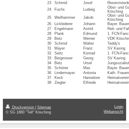
23
Schmid
Josef
Reservisten
Obst- und Ga
24
Fuchs
Ludwig
Kösching
Obst- und Ga
25
Weilhammer
Jakob
Kösching
26
Licklederer
Johann
Bayer. Baue
27
Engelmann
Astrid
Reit- und Fa
28
Plank
Edmund
1. FCN-Fanc
29
Betz
Werner
VDK Köschi
30
Schmid
Walter
Teddy's
31
Mayer
Franz
SV Kasing
32
Seitz
Konrad
1. FCN-Fanc
33
Bergmoser
Georg
SV Kasing
34
Betz
Ursel
Jungsozialis
35
Schöner
Max
Bayer. Baue
36
Lindermayer
Antonia
Kath. Fraue
37
Keck
Hannelore
Heimatverei
38
Ziegler
Elfriede
Heimatverei
Login
Druckversion
|
Sitemap
Webansicht
© SG 1880 "Tell" Kösching