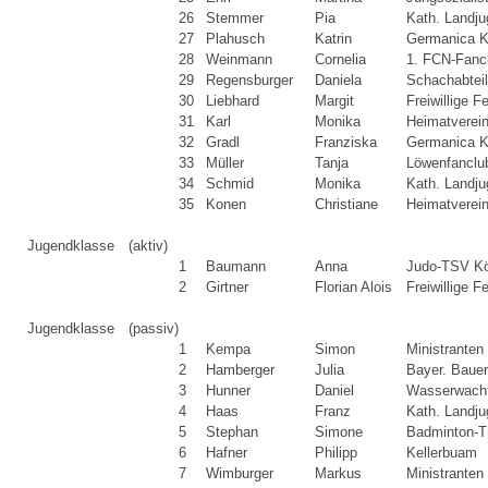
26
Stemmer
Pia
Kath. Landj
27
Plahusch
Katrin
Germanica K
28
Weinmann
Cornelia
1. FCN-Fanc
29
Regensburger
Daniela
Schachabtei
30
Liebhard
Margit
Freiwillige 
31
Karl
Monika
Heimatverei
32
Gradl
Franziska
Germanica K
33
Müller
Tanja
Löwenfanclu
34
Schmid
Monika
Kath. Landj
35
Konen
Christiane
Heimatverei
Jugendklasse
(aktiv)
1
Baumann
Anna
Judo-TSV K
2
Girtner
Florian Alois
Freiwillige 
Jugendklasse
(passiv)
1
Kempa
Simon
Ministranten
2
Hamberger
Julia
Bayer. Baue
3
Hunner
Daniel
Wasserwacht
4
Haas
Franz
Kath. Landj
5
Stephan
Simone
Badminton-T
6
Hafner
Philipp
Kellerbuam
7
Wimburger
Markus
Ministranten