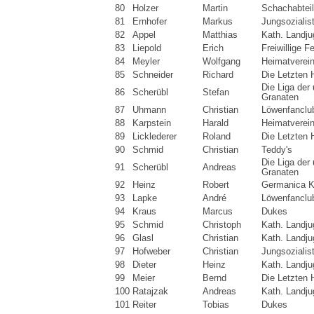
80
Holzer
Martin
Schachabtei
81
Ernhofer
Markus
Jungsozialis
82
Appel
Matthias
Kath. Landj
83
Liepold
Erich
Freiwillige 
84
Meyler
Wolfgang
Heimatverei
85
Schneider
Richard
Die Letzten 
Die Liga der
86
Scherübl
Stefan
Granaten
87
Uhmann
Christian
Löwenfanclu
88
Karpstein
Harald
Heimatverei
89
Licklederer
Roland
Die Letzten 
90
Schmid
Christian
Teddy's
Die Liga der
91
Scherübl
Andreas
Granaten
92
Heinz
Robert
Germanica K
93
Lapke
André
Löwenfanclu
94
Kraus
Marcus
Dukes
95
Schmid
Christoph
Kath. Landj
96
Glasl
Christian
Kath. Landj
97
Hofweber
Christian
Jungsozialis
98
Dieter
Heinz
Kath. Landj
99
Meier
Bernd
Die Letzten 
100
Ratajzak
Andreas
Kath. Landj
101
Reiter
Tobias
Dukes