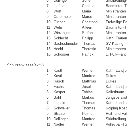
6
Dollinger
Sofie
Skiabteilun
7
Liefeldt
Christian
Badminton-T
8
Wolf
Maria
Ministranten
9
Ostermeier
Marco
Ministranten
10
Girtner
Christoph
Freiwillige 
11
Wehr
Aileen
Badminton-T
12
Winzinger
Stefan
Ministranten
13
Schlecht
Philipp
Kath. Fraue
14
Bachschneider
Thomas
SV Kasing
15
Heckl
Theresia
Ministranten
16
Schosser
Patrick
1. FCN-Fanc
Schützenklasse
(aktiv)
1
Kastl
Werner
Kath. Landj
2
Kastl
Manfred
Dukes
3
Rasch
Matthias
Dukes
4
Fuchs
Josef
Kath. Landj
5
Kasper
Tobias
Kellerbuam
6
Bahl
Markus
Jungsozialis
7
Liepold
Thomas
Kath. Landj
8
Schweller
Thomas
Kolping Kös
9
Straßer
Helmut
Reit- und Fa
10
Dollinger
Manfred
Skiabteilun
11
Nadler
Werner
Volleyball-T