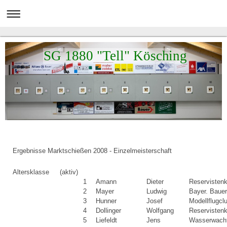
SG 1880 "Tell" Kösching
Ergebnisse Marktschießen 2008 - Einzelmeisterschaft
Altersklasse
(aktiv)
1
Amann
Dieter
Reservisten
2
Mayer
Ludwig
Bayer. Baue
3
Hunner
Josef
Modellflugcl
4
Dollinger
Wolfgang
Reservisten
5
Liefeldt
Jens
Wasserwacht