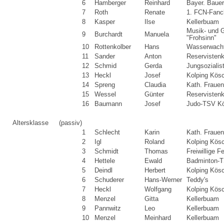
6
Hamberger
Reinhard
Bayer. Baue
7
Roth
Renate
1. FCN-Fanc
8
Kasper
Ilse
Kellerbuam
Musik- und 
9
Burchardt
Manuela
"Frohsinn"
10
Rottenkolber
Hans
Wasserwacht
11
Sander
Anton
Reservisten
12
Schmid
Gerda
Jungsozialis
13
Heckl
Josef
Kolping Kös
14
Spreng
Claudia
Kath. Fraue
15
Wessel
Günter
Reservisten
16
Baumann
Josef
Judo-TSV K
Altersklasse
(passiv)
1
Schlecht
Karin
Kath. Fraue
2
Igl
Roland
Kolping Kös
3
Schmidt
Thomas
Freiwillige 
4
Hettele
Ewald
Badminton-T
5
Deindl
Herbert
Kolping Kös
6
Schuderer
Hans-Werner
Teddy's
7
Heckl
Wolfgang
Kolping Kös
8
Menzel
Gitta
Kellerbuam
9
Pannwitz
Leo
Kellerbuam
10
Menzel
Meinhard
Kellerbuam