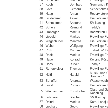
37
Koch
Bernhard
Germanica K
38
Götz
Gerhard
Schachabtei
39
Haag
Anton
Reservisten
40
Licklederer
Xaver
Die Letzten 
41
Schmidtner
Andreas
SV Kasing
42
Schels
Reimund
Teddy's
43
Ilmberger
Markus
Badminton-T
44
Liepold
Markus
Freiwillige 
45
Wagenhuber
Manfred
Die Letzten 
46
Weber
Wolfgang
Freiwillige 
47
Röth
Michael
Judo-TSV K
48
Reck
Markus
Freiwillige 
49
Hauer
Konrad
Kolping Kös
50
Haas
Rudolf
Teddy's
51
Rottenkolber
Thomas
Freiwillige 
Musik- und 
52
Hültl
Harald
"Frohsinn"
53
Schaffer
Andreas
Wasserwacht
54
Lössl
Roman
Die Letzten 
Obst- und Ga
55
Weilhammer
Christopher
Kösching
56
Lobmeier
Stephan
SV Kasing
57
Deindl
Markus
Kath. Landj
58
Liebhard
Georg
Freiwillige 