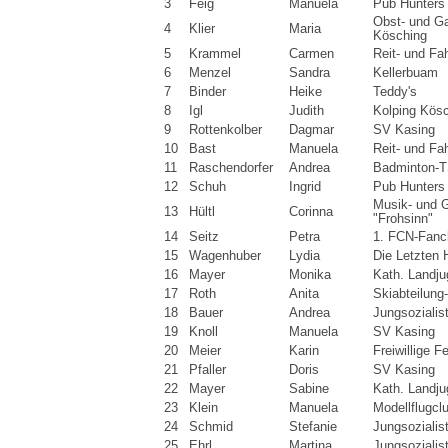
3
Feig
Manuela
Pub Hunters
Obst- und Ga
4
Klier
Maria
Kösching
5
Krammel
Carmen
Reit- und Fa
6
Menzel
Sandra
Kellerbuam
7
Binder
Heike
Teddy's
8
Igl
Judith
Kolping Kös
9
Rottenkolber
Dagmar
SV Kasing
10
Bast
Manuela
Reit- und Fa
11
Raschendorfer
Andrea
Badminton-T
12
Schuh
Ingrid
Pub Hunters
Musik- und 
13
Hültl
Corinna
"Frohsinn"
14
Seitz
Petra
1. FCN-Fanc
15
Wagenhuber
Lydia
Die Letzten 
16
Mayer
Monika
Kath. Landj
17
Roth
Anita
Skiabteilun
18
Bauer
Andrea
Jungsozialis
19
Knoll
Manuela
SV Kasing
20
Meier
Karin
Freiwillige 
21
Pfaller
Doris
SV Kasing
22
Mayer
Sabine
Kath. Landj
23
Klein
Manuela
Modellflugcl
24
Schmid
Stefanie
Jungsozialis
25
Ehrl
Martina
Jungsozialis