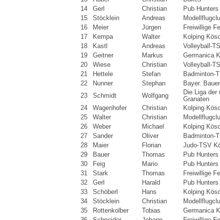
14
Gerl
Christian
Pub Hunters
15
Stöcklein
Andreas
Modellflugcl
16
Meier
Jürgen
Freiwillige 
17
Kempa
Walter
Kolping Kös
18
Kastl
Andreas
Volleyball-T
19
Geitner
Markus
Germanica K
20
Wiese
Christian
Volleyball-T
21
Hettele
Stefan
Badminton-T
22
Nunner
Stephan
Bayer. Baue
Die Liga der
23
Schmidt
Wolfgang
Granaten
24
Wagenhofer
Christian
Kolping Kös
25
Walter
Christian
Modellflugcl
26
Weber
Michael
Kolping Kös
27
Sander
Oliver
Badminton-T
28
Maier
Florian
Judo-TSV K
29
Bauer
Thomas
Pub Hunters
30
Feig
Mario
Pub Hunters
31
Stark
Thomas
Freiwillige 
32
Gerl
Harald
Pub Hunters
33
Schöberl
Hans
Kolping Kös
34
Stöcklein
Christian
Modellflugcl
35
Rottenkolber
Tobias
Germanica K
36
Schneider
Johann
Freiwillige 