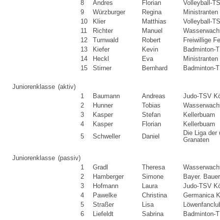
8
Andres
Florian
Volleyball-T
9
Würzburger
Regina
Ministranten
10
Klier
Matthias
Volleyball-T
11
Richter
Manuel
Wasserwacht
12
Turnwald
Robert
Freiwillige 
13
Kiefer
Kevin
Badminton-T
14
Heckl
Eva
Ministranten
15
Stirner
Bernhard
Badminton-T
Juniorenklasse
(aktiv)
1
Baumann
Andreas
Judo-TSV K
2
Hunner
Tobias
Wasserwacht
3
Kasper
Stefan
Kellerbuam
4
Kasper
Florian
Kellerbuam
Die Liga der
5
Schweller
Daniel
Granaten
Juniorenklasse
(passiv)
1
Gradl
Theresa
Wasserwacht
2
Hamberger
Simone
Bayer. Baue
3
Hofmann
Laura
Judo-TSV K
4
Pawelke
Christina
Germanica K
5
Straßer
Lisa
Löwenfanclu
6
Liefeldt
Sabrina
Badminton-T