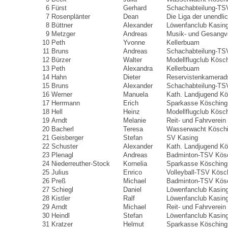
6
Fürst
Gerhard
Schachabteilung-TS
7
Rosenplänter
Dean
Die Liga der unendli
8
Büttner
Alexander
Löwenfanclub Kasin
9
Metzger
Andreas
Musik- und Gesangve
10
Peth
Yvonne
Kellerbuam
11
Bruns
Andreas
Schachabteilung-TS
12
Bürzer
Walter
Modellflugclub Kösc
13
Peth
Alexandra
Kellerbuam
14
Hahn
Dieter
Reservistenkamerad
15
Bruns
Alexander
Schachabteilung-TS
16
Werner
Manuela
Kath. Landjugend Kö
17
Herrmann
Erich
Sparkasse Kösching
18
Hell
Heinz
Modellflugclub Kösc
19
Arndt
Melanie
Reit- und Fahrverein
20
Bacherl
Teresa
Wasserwacht Kösch
21
Geisberger
Stefan
SV Kasing
22
Schuster
Alexander
Kath. Landjugend Kö
23
Plenagl
Andreas
Badminton-TSV Kös
24
Niederreuther-Stock
Kornelia
Sparkasse Kösching
25
Julius
Enrico
Volleyball-TSV Kösc
26
Preß
Michael
Badminton-TSV Kös
27
Schiegl
Daniel
Löwenfanclub Kasin
28
Kistler
Ralf
Löwenfanclub Kasin
29
Arndt
Michael
Reit- und Fahrverein
30
Heindl
Stefan
Löwenfanclub Kasin
31
Kratzer
Helmut
Sparkasse Kösching