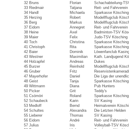
32
Bruns
Florian
Schachabteilung-TS
33
Riedmair
Tatjana
Reit- und Fahrverein
34
Handl
Michaela
Sparkasse Kösching
35
Herzing
Robert
Modellflugclub Kösc
36
Berg
Markus
Modellflugclub Kösc
37
Eidom
Annegret
Reit- und Fahrverein
38
Heine
Axel
Badminton-TSV Kös
39
Maier
Felix
Judo-TSV Kösching
40
Toch
Christina
Sparkasse Kösching
41
Christoph
Rita
Sparkasse Kösching
42
Baier
Dominik
Löwenfanclub Kasin
43
Westner
Maximilian
Kath. Landjugend Kö
44
Holzapfel
Andreas
Dukes
45
Burzer
Reinhold
Modellflugclub Kösc
46
Gruber
Fritz
Reservistenkamerad
47
Mayerhofer
Daniel
Die Liga der unendli
48
Geist
Tanja
Sparkasse Kösching
49
Wittmann
Diana
Pub Hunters
50
Picker
Grit
Teddy's
51
Csömöri
Roland
Sparkasse Kösching
52
Schaubeck
Karin
SV Kasing
53
Medloff
Bernd
Heimatverein Kösch
54
Schultes
Alexandra
Die Letzten Helden
55
Lieberer
Thomas
SV Kasing
56
Eidom
André
Reit- und Fahrverein
57
Julius
Iris
Volleyball-TSV Kösc