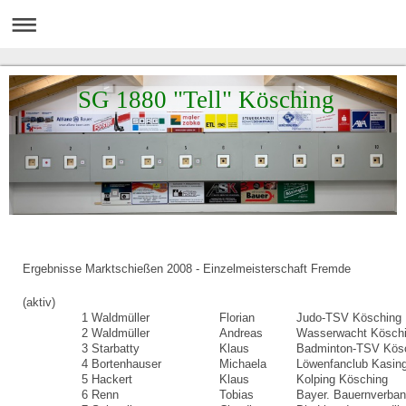
SG 1880 "Tell" Kösching
Ergebnisse Marktschießen 2008 - Einzelmeisterschaft Fremde
(aktiv)
1
Waldmüller
Florian
Judo-TSV Kösching
2
Waldmüller
Andreas
Wasserwacht Kösch
3
Starbatty
Klaus
Badminton-TSV Kös
4
Bortenhauser
Michaela
Löwenfanclub Kasin
5
Hackert
Klaus
Kolping Kösching
6
Renn
Tobias
Bayer. Bauernverba