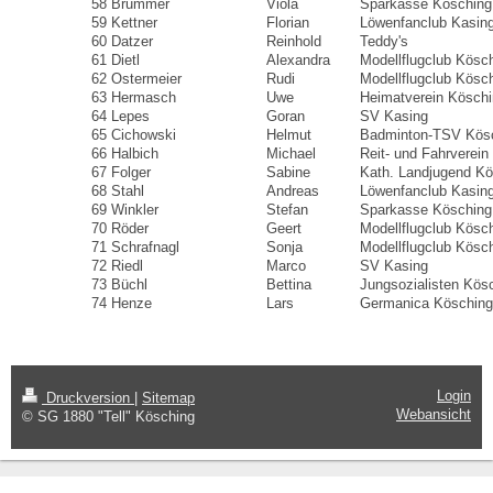
58
Brummer
Viola
Sparkasse Kösching
59
Kettner
Florian
Löwenfanclub Kasin
60
Datzer
Reinhold
Teddy's
61
Dietl
Alexandra
Modellflugclub Kösc
62
Ostermeier
Rudi
Modellflugclub Kösc
63
Hermasch
Uwe
Heimatverein Kösch
64
Lepes
Goran
SV Kasing
65
Cichowski
Helmut
Badminton-TSV Kös
66
Halbich
Michael
Reit- und Fahrverein
67
Folger
Sabine
Kath. Landjugend Kö
68
Stahl
Andreas
Löwenfanclub Kasin
69
Winkler
Stefan
Sparkasse Kösching
70
Röder
Geert
Modellflugclub Kösc
71
Schrafnagl
Sonja
Modellflugclub Kösc
72
Riedl
Marco
SV Kasing
73
Büchl
Bettina
Jungsozialisten Kös
74
Henze
Lars
Germanica Kösching
Login
Druckversion
|
Sitemap
Webansicht
© SG 1880 "Tell" Kösching