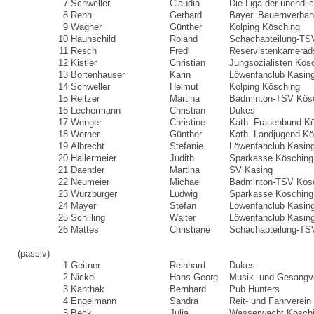
7
Schweller
Claudia
Die Liga der unendli
8
Renn
Gerhard
Bayer. Bauernverba
9
Wagner
Günther
Kolping Kösching
10
Haunschild
Roland
Schachabteilung-TS
11
Resch
Fredl
Reservistenkamerad
12
Kistler
Christian
Jungsozialisten Kös
13
Bortenhauser
Karin
Löwenfanclub Kasin
14
Schweller
Helmut
Kolping Kösching
15
Reitzer
Martina
Badminton-TSV Kös
16
Lechermann
Christian
Dukes
17
Wenger
Christine
Kath. Frauenbund K
18
Werner
Günther
Kath. Landjugend Kö
19
Albrecht
Stefanie
Löwenfanclub Kasin
20
Hallermeier
Judith
Sparkasse Kösching
21
Daentler
Martina
SV Kasing
22
Neumeier
Michael
Badminton-TSV Kös
23
Würzburger
Ludwig
Sparkasse Kösching
24
Mayer
Stefan
Löwenfanclub Kasin
25
Schilling
Walter
Löwenfanclub Kasin
26
Mattes
Christiane
Schachabteilung-TS
(passiv)
1
Geitner
Reinhard
Dukes
2
Nickel
Hans-Georg
Musik- und Gesangve
3
Kanthak
Bernhard
Pub Hunters
4
Engelmann
Sandra
Reit- und Fahrverein
5
Beck
Julia
Wasserwacht Kösch