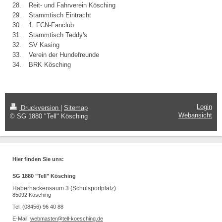
28.
Reit- und Fahrverein Kösching
29.
Stammtisch Eintracht
30.
1. FCN-Fanclub
31.
Stammtisch Teddy's
32.
SV Kasing
33.
Verein der Hundefreunde
34.
BRK Kösching
Login
Druckversion
|
Sitemap
Webansicht
© SG 1880 "Tell" Kösching
Hier finden Sie uns:
SG 1880 "Tell" Kösching
Haberhackensaum 3 (Schulsportplatz)
85092 Kösching
Tel: (08456) 96 40 88
E-Mail:
webmaster@tell-koesching.de