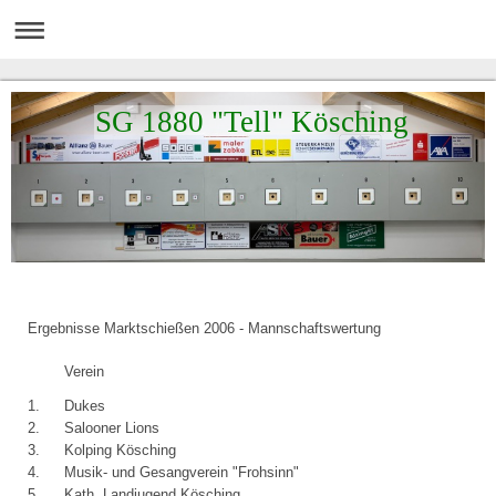
SG 1880 "Tell" Kösching
Ergebnisse Marktschießen 2006 - Mannschaftswertung
Verein
1.
Dukes
2.
Salooner Lions
3.
Kolping Kösching
4.
Musik- und Gesangverein "Frohsinn"
5.
Kath. Landjugend Kösching