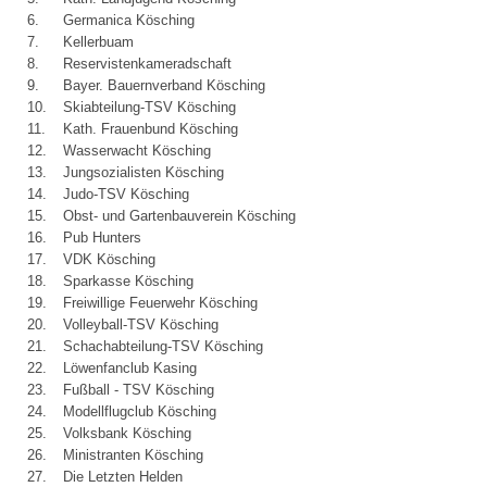
6.
Germanica Kösching
7.
Kellerbuam
8.
Reservistenkameradschaft
9.
Bayer. Bauernverband Kösching
10.
Skiabteilung-TSV Kösching
11.
Kath. Frauenbund Kösching
12.
Wasserwacht Kösching
13.
Jungsozialisten Kösching
14.
Judo-TSV Kösching
15.
Obst- und Gartenbauverein Kösching
16.
Pub Hunters
17.
VDK Kösching
18.
Sparkasse Kösching
19.
Freiwillige Feuerwehr Kösching
20.
Volleyball-TSV Kösching
21.
Schachabteilung-TSV Kösching
22.
Löwenfanclub Kasing
23.
Fußball - TSV Kösching
24.
Modellflugclub Kösching
25.
Volksbank Kösching
26.
Ministranten Kösching
27.
Die Letzten Helden