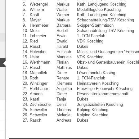
5.
Wettengel
Markus
Kath. Landjugend Kösching
6.
Wilhelm
Walter
Modellflugclub Kösching
7.
Kastl
Werner
Kath. Landjugend Kösching
8.
Mayer
Markus
Schachabteilung-TSV Kösching
9.
Hemmeter
Barbara
Skipper-Stammtisch
10.
Meier
Rudolf
Schachabteilung-TSV Kösching
11.
Lobmeier
Erwin
1. FCN-Fanclub
12.
Ried
Ewald
VDK Kösching
13.
Rasch
Harald
Dukes
14.
Hofweber
Heinrich
Musik- und Gesangverein "Frohsin
15.
Uslar
Manuela
VDK Kösching
16.
Werthmann
Florian
Obst- und Gartenbauverein Kösch
17.
Rasch
Matthias
Dukes
18.
Marsollek
Dieter
Löwenfanclub Kasing
19.
Roth
Renate
1. FCN-Fanclub
20.
Winzinger
Klemens
Heimatverein Kösching
21.
Rothbauer
Angelika
Freiwillige Feuerwehr Kösching
22.
Amann
Dieter
Reservistenkammeradschaft
23.
Kastl
Tanja
Dukes
24.
Zschiesche
Denis
Jungsozialisten Kösching
25.
Schweller
Thomas
Kolping Kösching
26.
Schweller
Melanie
Kolping Kösching
27.
Rasch
Andreas
Dukes