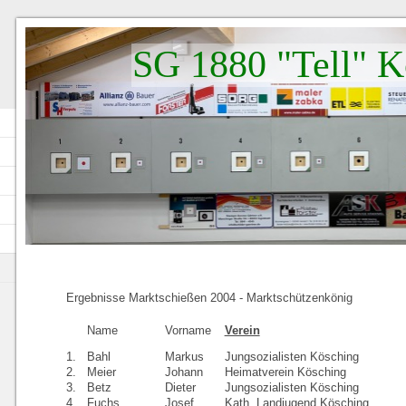
SG 1880 "Tell" K
Ergebnisse Marktschießen 2004 - Marktschützenkönig
Name
Vorname
Verein
1.
Bahl
Markus
Jungsozialisten Kösching
2.
Meier
Johann
Heimatverein Kösching
3.
Betz
Dieter
Jungsozialisten Kösching
4.
Fuchs
Josef
Kath. Landjugend Kösching