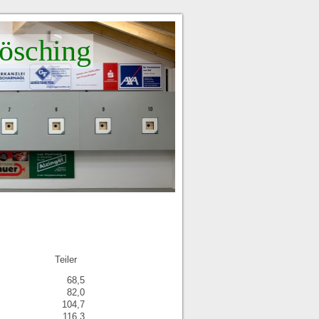
ösching
Teiler
68,5
82,0
104,7
116,3