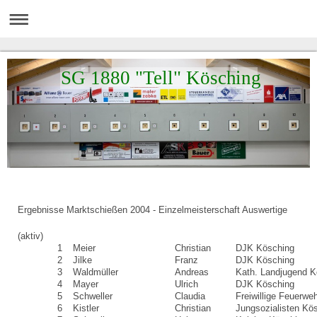
SG 1880 "Tell" Kösching
Ergebnisse Marktschießen 2004 - Einzelmeisterschaft Auswertige
(aktiv)
1
Meier
Christian
DJK Kösching
2
Jilke
Franz
DJK Kösching
3
Waldmüller
Andreas
Kath. Landjugend K
4
Mayer
Ulrich
DJK Kösching
5
Schweller
Claudia
Freiwillige Feuerwe
6
Kistler
Christian
Jungsozialisten Kö