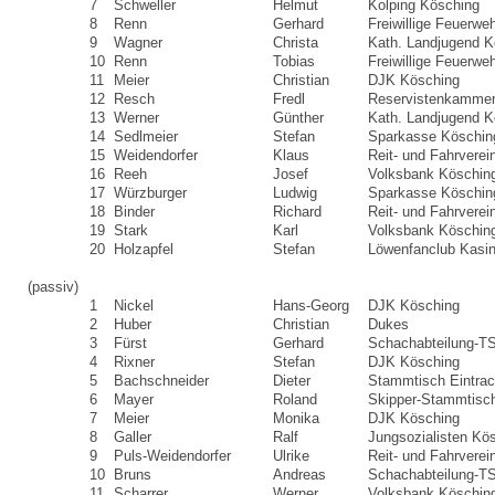
7
Schweller
Helmut
Kolping Kösching
8
Renn
Gerhard
Freiwillige Feuerwe
9
Wagner
Christa
Kath. Landjugend K
10
Renn
Tobias
Freiwillige Feuerwe
11
Meier
Christian
DJK Kösching
12
Resch
Fredl
Reservistenkammer
13
Werner
Günther
Kath. Landjugend K
14
Sedlmeier
Stefan
Sparkasse Köschin
15
Weidendorfer
Klaus
Reit- und Fahrverei
16
Reeh
Josef
Volksbank Köschin
17
Würzburger
Ludwig
Sparkasse Köschin
18
Binder
Richard
Reit- und Fahrverei
19
Stark
Karl
Volksbank Köschin
20
Holzapfel
Stefan
Löwenfanclub Kasi
(passiv)
1
Nickel
Hans-Georg
DJK Kösching
2
Huber
Christian
Dukes
3
Fürst
Gerhard
Schachabteilung-T
4
Rixner
Stefan
DJK Kösching
5
Bachschneider
Dieter
Stammtisch Eintrac
6
Mayer
Roland
Skipper-Stammtisc
7
Meier
Monika
DJK Kösching
8
Galler
Ralf
Jungsozialisten Kö
9
Puls-Weidendorfer
Ulrike
Reit- und Fahrverei
10
Bruns
Andreas
Schachabteilung-T
11
Scharrer
Werner
Volksbank Köschin