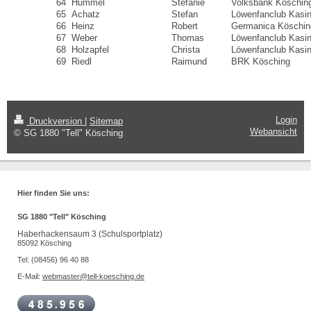
64
Hummel
Stefanie
Volksbank Köschin
65
Achatz
Stefan
Löwenfanclub Kasi
66
Heinz
Robert
Germanica Köschin
67
Weber
Thomas
Löwenfanclub Kasi
68
Holzapfel
Christa
Löwenfanclub Kasi
69
Riedl
Raimund
BRK Kösching
Login
Druckversion
|
Sitemap
Webansicht
© SG 1880 "Tell" Kösching
Hier finden Sie uns:
SG 1880 "Tell" Kösching
Haberhackensaum 3 (Schulsportplatz)
85092 Kösching
Tel: (08456) 96 40 88
E-Mail:
webmaster@tell-koesching.de