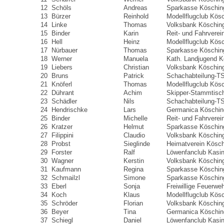
12
Schöls
Andreas
Sparkasse Köschin
13
Bürzer
Reinhold
Modellflugclub Kös
14
Linke
Thomas
Volksbank Köschin
15
Binder
Karin
Reit- und Fahrverei
16
Hell
Heinz
Modellflugclub Kös
17
Nürbauer
Thomas
Sparkasse Köschin
18
Werner
Manuela
Kath. Landjugend K
19
Liebers
Christian
Volksbank Köschin
20
Bruns
Patrick
Schachabteilung-T
21
Knöferl
Thomas
Modellflugclub Kös
22
Dührant
Achim
Skipper-Stammtisc
23
Schädler
Nils
Schachabteilung-T
24
Hendrischke
Lars
Germanica Köschin
25
Binder
Michelle
Reit- und Fahrverei
26
Kratzer
Helmut
Sparkasse Köschin
27
Filippini
Claudio
Volksbank Köschin
28
Probst
Sieglinde
Heimatverein Kösch
29
Forster
Ralf
Löwenfanclub Kasi
30
Wagner
Kerstin
Volksbank Köschin
31
Kaufmann
Regina
Sparkasse Köschin
32
Schmailzl
Simone
Sparkasse Köschin
33
Eberl
Sonja
Freiwillige Feuerwe
34
Koch
Klaus
Modellflugclub Kös
35
Schröder
Florian
Volksbank Köschin
36
Beyer
Tina
Germanica Köschin
37
Schiegl
Daniel
Löwenfanclub Kasi