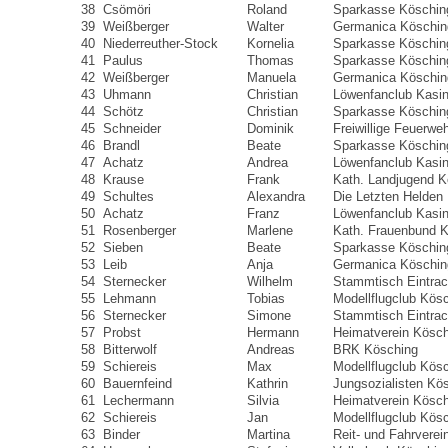
38
Csömöri
Roland
Sparkasse Köschin
39
Weißberger
Walter
Germanica Köschin
40
Niederreuther-Stock
Kornelia
Sparkasse Köschin
41
Paulus
Thomas
Sparkasse Köschin
42
Weißberger
Manuela
Germanica Köschin
43
Uhmann
Christian
Löwenfanclub Kasi
44
Schötz
Christian
Sparkasse Köschin
45
Schneider
Dominik
Freiwillige Feuerwe
46
Brandl
Beate
Sparkasse Köschin
47
Achatz
Andrea
Löwenfanclub Kasi
48
Krause
Frank
Kath. Landjugend K
49
Schultes
Alexandra
Die Letzten Helden
50
Achatz
Franz
Löwenfanclub Kasi
51
Rosenberger
Marlene
Kath. Frauenbund 
52
Sieben
Beate
Sparkasse Köschin
53
Leib
Anja
Germanica Köschin
54
Sternecker
Wilhelm
Stammtisch Eintrac
55
Lehmann
Tobias
Modellflugclub Kös
56
Sternecker
Simone
Stammtisch Eintrac
57
Probst
Hermann
Heimatverein Kösch
58
Bitterwolf
Andreas
BRK Kösching
59
Schiereis
Max
Modellflugclub Kös
60
Bauernfeind
Kathrin
Jungsozialisten Kö
61
Lechermann
Silvia
Heimatverein Kösch
62
Schiereis
Jan
Modellflugclub Kös
63
Binder
Martina
Reit- und Fahrverei