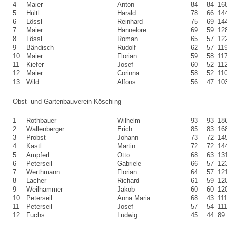
4
Maier
Anton
84
84
16
5
Hültl
Harald
78
66
14
6
Lössl
Reinhard
75
69
14
7
Maier
Hannelore
69
59
12
8
Lössl
Roman
65
57
12
9
Bändisch
Rudolf
62
57
11
10
Maier
Florian
59
58
11
11
Kiefer
Josef
60
52
11
12
Maier
Corinna
58
52
11
13
Wild
Alfons
56
47
10
Obst- und Gartenbauverein Kösching
1
Rothbauer
Wilhelm
93
93
18
2
Wallenberger
Erich
85
83
16
3
Probst
Johann
73
72
14
4
Kastl
Martin
72
72
14
5
Ampferl
Otto
68
63
13
6
Peterseil
Gabriele
66
57
12
7
Werthmann
Florian
64
57
12
8
Lacher
Richard
61
59
12
9
Weilhammer
Jakob
60
60
12
10
Peterseil
Anna Maria
68
43
11
11
Peterseil
Josef
57
54
11
12
Fuchs
Ludwig
45
44
89