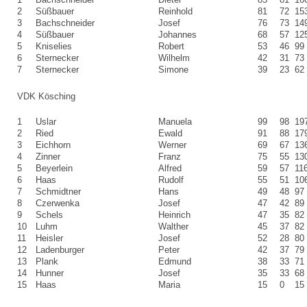
2
Süßbauer
Reinhold
81
72
15
3
Bachschneider
Josef
76
73
14
4
Süßbauer
Johannes
68
57
12
5
Kniselies
Robert
53
46
99
6
Sternecker
Wilhelm
42
31
73
7
Sternecker
Simone
39
23
62
VDK Kösching
1
Uslar
Manuela
99
98
19
2
Ried
Ewald
91
88
17
3
Eichhorn
Werner
69
67
13
4
Zinner
Franz
75
55
13
5
Beyerlein
Alfred
59
57
11
6
Haas
Rudolf
55
51
10
7
Schmidtner
Hans
49
48
97
8
Czerwenka
Josef
47
42
89
9
Schels
Heinrich
47
35
82
10
Luhm
Walther
45
37
82
11
Heisler
Josef
52
28
80
12
Ladenburger
Peter
42
37
79
13
Plank
Edmund
38
33
71
14
Hunner
Josef
35
33
68
15
Haas
Maria
15
0
15