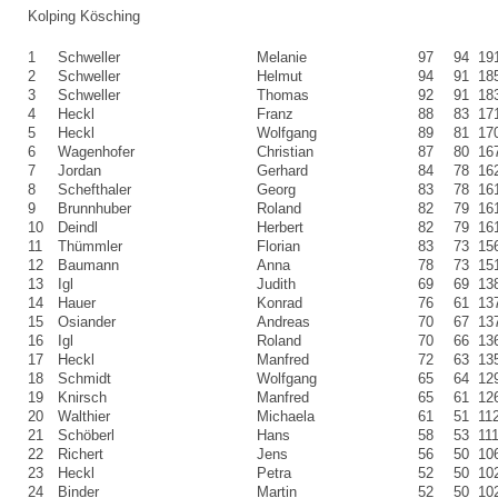
Kolping Kösching
1
Schweller
Melanie
97
94
19
2
Schweller
Helmut
94
91
18
3
Schweller
Thomas
92
91
18
4
Heckl
Franz
88
83
17
5
Heckl
Wolfgang
89
81
17
6
Wagenhofer
Christian
87
80
16
7
Jordan
Gerhard
84
78
16
8
Schefthaler
Georg
83
78
16
9
Brunnhuber
Roland
82
79
16
10
Deindl
Herbert
82
79
16
11
Thümmler
Florian
83
73
15
12
Baumann
Anna
78
73
15
13
Igl
Judith
69
69
13
14
Hauer
Konrad
76
61
13
15
Osiander
Andreas
70
67
13
16
Igl
Roland
70
66
13
17
Heckl
Manfred
72
63
13
18
Schmidt
Wolfgang
65
64
12
19
Knirsch
Manfred
65
61
12
20
Walthier
Michaela
61
51
11
21
Schöberl
Hans
58
53
11
22
Richert
Jens
56
50
10
23
Heckl
Petra
52
50
10
24
Binder
Martin
52
50
10