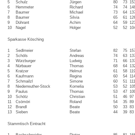
5
Schulz
Jürgen
80
73
15
6
Hemmeter
Richard
74
74
14
7
Baumer
Michael
73
64
13
8
Baumer
Silvia
65
61
12
9
Dührant
Achim
64
59
12
10
Nagel
Holger
52
52
10
Sparkasse Kösching
1
Sedlmeier
Stefan
82
75
15
2
Schöls
Andreas
74
63
13
3
Würzburger
Ludwig
71
66
13
4
Nürbauer
Thomas
68
64
13
5
Kratzer
Helmut
61
58
11
6
Kaufmann
Regina
60
54
11
7
Schmailzl
Simone
60
51
11
8
Niederreuther-Stock
Kornelia
53
52
10
9
Paulus
Thomas
53
47
10
10
Schötz
Christian
51
46
97
11
Csömöri
Roland
54
35
89
12
Brandl
Beate
50
33
83
13
Sieben
Beate
44
39
83
Stammtisch Eintracht
1
Bachschneider
Dieter
85
81
16