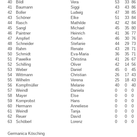
40
Bildl
Vera
53
33
86
41
Baumann
Siggi
43
43
86
42
Boller
Ludwig
47
38
85
43
Schöner
Elke
51
33
84
44
Rasch
Mathilde
42
42
84
45
Sangl
Michael
45
35
80
46
Paintner
Heinrich
41
36
77
47
Ampferl
Stefan
46
30
76
48
Schneider
Stefanie
44
29
73
49
Rahm
Renate
43
28
71
50
Schmidt
Eva-Maria
36
35
71
51
Pawelke
Christina
41
26
67
52
Schilling
Oliver
42
14
56
53
Weber
Daniel
45
0
45
54
Wittmann
Christian
26
17
43
55
Wilhelm
Verena
25
18
43
56
Kompfmüller
Melanie
40
0
40
57
Weindl
Daniela
0
0
0
58
Mayer
Else
0
0
0
59
Kornprobst
Hans
0
0
0
60
Hermann
Anneliese
0
0
0
61
Weindl
Tanja
0
0
0
62
Reuer
David
0
0
0
63
Schöberl
Lorenz
0
0
0
Germanica Kösching