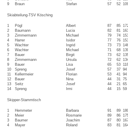
9
Braun
Stefan
57
52
10
Skiabteilung-TSV Kösching
1
Pögl
Albert
87
85
17
2
Baumann
Lucia
82
81
16
3
Zimmermann
Michael
79
74
15
4
Harrer
Isidor
77
76
15
5
Wachter
Ingrid
73
73
14
6
Wachter
Michael
71
68
13
7
Bauer
Birgit
73
62
13
8
Zimmermann
Ursula
72
62
13
9
Bauer
Lisa
65
53
11
10
Spreng
Josef
57
37
94
11
Kellermeier
Florian
53
41
94
12
Bauer
Nina
44
31
75
13
Seitz
Josef
44
21
65
14
Spreng
Irmi
44
15
59
Skipper-Stammtisch
1
Hemmeter
Barbara
91
89
18
2
Meier
Rosmarie
89
86
17
3
Baumer
Joachim
87
80
16
4
Mayer
Roland
83
81
16