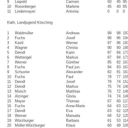
9
Liepold
Carmen
50
45
95
10
Rosenberger
Marlene
45
40
85
11
Lindermayer
Antonia
0
0
0
Kath. Landjugend Kösching
1
Waldmüller
Andreas
99
98
19
2
Fuchs
Josef
98
96
19
3
Kastl
Werner
97
96
19
4
Wagner
Christa
90
90
18
5
Deindl
Karin
87
84
17
6
Wettengel
Markus
87
84
17
7
Werner
Günther
85
82
16
8
Fuchs
Paul jun.
84
83
16
9
Schuster
Alexander
82
81
16
10
Fuchs
Paul
78
77
15
11
Deindl
Josef
78
74
15
12
Deindl
Markus
75
74
14
13
Münch
Matthias
76
72
14
14
Alzinger
Gloria
74
74
14
15
Mayer
Thomas
67
60
12
16
Fuchs
Anne-Marie
64
63
12
17
Deindl
Eva
63
62
12
18
Werner
Manuela
68
52
12
19
Würzburger
Barbara
61
53
11
20
Müller-Würzburger
Klaus
60
49
10