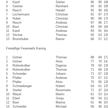
4
Kastl
Stefan
96
90
18
5
Geitner
Reinhard
93
92
18
6
Rasch
Harald
92
90
18
7
Lechermann
Christian
91
87
17
8
Huber
Christian
90
88
17
9
Rasch
Andreas
87
86
17
10
Bast
Christian
84
84
16
11
Kastl
Andreas
83
81
16
12
Stichar
Thomas
65
63
12
13
Brunnhuber
Rainer
66
57
12
Freiwillige Feuerwehr Kasing
1
Girtner
Thomas
88
84
17
2
Girtner
Alois
77
70
14
3
Rottenkolber
Dagmar
79
60
13
4
Rottenkolber
Thomas
71
68
13
5
Schneider
Johann
71
67
13
6
Pfaller
Andreas
70
67
13
7
Pfaller
Alois
70
65
13
8
Schneeberger
Hubert
64
61
12
9
Sterler
Rosemarie
71
47
11
10
Weyer
Martin
61
53
11
11
Eberl
Sonja
58
54
11
12
Bast
Marina
61
46
10
13
Schneider
Michael
56
46
10