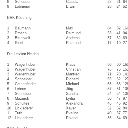
8
Schosser
Claudia
33
31
64
9
Lobmeier
Erwin
28
24
52
BRK Kösching
1
Baumann
Max
84
82
16
2
Prosch
Raimund
53
41
94
3
Bitterwolf
Andreas
37
32
69
4
Riedl
Raimund
17
10
27
Die Letzten Helden
1
Wagenhuber
Klaus
80
80
16
2
Wagenhuber
Christian
76
75
15
3
Wagenhuber
Manfred
71
70
14
4
Schneider
Richard
65
62
12
5
Geisenfelder
Michael
63
63
12
6
Lehner
Jörg
57
51
10
7
Schneider
Sandra
54
54
10
8
Mazurok
Lydia
50
47
97
9
Schultes
Alexandra
46
46
92
10
Licklederer
Xaver
52
32
84
11
Tuth
Eveline
40
37
77
12
Licklederer
Roland
35
34
69