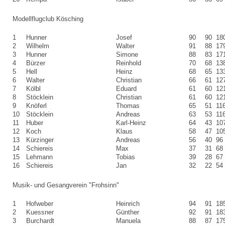
Modellflugclub Kösching
1
Hunner
Josef
90
90
18
2
Wilhelm
Walter
91
88
17
3
Hunner
Simone
88
83
17
4
Bürzer
Reinhold
70
68
13
5
Hell
Heinz
68
65
13
6
Walter
Christian
66
61
12
7
Kölbl
Eduard
61
60
12
8
Stöcklein
Christian
61
60
12
9
Knöferl
Thomas
65
51
11
10
Stöcklein
Andreas
63
53
11
11
Huber
Karl-Heinz
64
43
10
12
Koch
Klaus
58
47
10
13
Kürzinger
Andreas
56
40
96
14
Schiereis
Max
37
31
68
15
Lehmann
Tobias
39
28
67
16
Schiereis
Jan
32
22
54
Musik- und Gesangverein "Frohsinn"
1
Hofweber
Heinrich
94
91
18
2
Kuessner
Günther
92
91
18
3
Burchardt
Manuela
88
87
17