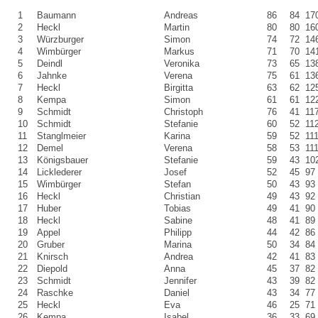
1
Baumann
Andreas
86
84
17
2
Heckl
Martin
80
80
16
3
Würzburger
Simon
74
72
14
4
Wimbürger
Markus
71
70
14
5
Deindl
Veronika
73
65
13
6
Jahnke
Verena
75
61
13
7
Heckl
Birgitta
63
62
12
8
Kempa
Simon
61
61
12
9
Schmidt
Christoph
76
41
11
10
Schmidt
Stefanie
60
52
11
11
Stanglmeier
Karina
59
52
11
12
Demel
Verena
58
53
11
13
Königsbauer
Stefanie
59
43
10
14
Licklederer
Josef
52
45
97
15
Wimbürger
Stefan
50
43
93
16
Heckl
Christian
49
43
92
17
Huber
Tobias
49
41
90
18
Heckl
Sabine
48
41
89
19
Appel
Philipp
44
42
86
20
Gruber
Marina
50
34
84
21
Knirsch
Andrea
42
41
83
22
Diepold
Anna
45
37
82
23
Schmidt
Jennifer
43
39
82
24
Raschke
Daniel
43
34
77
25
Heckl
Eva
46
25
71
26
Kempa
Isabel
36
33
69