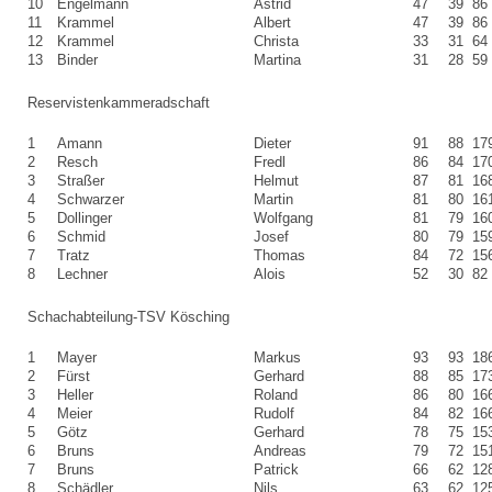
10
Engelmann
Astrid
47
39
86
11
Krammel
Albert
47
39
86
12
Krammel
Christa
33
31
64
13
Binder
Martina
31
28
59
Reservistenkammeradschaft
1
Amann
Dieter
91
88
17
2
Resch
Fredl
86
84
17
3
Straßer
Helmut
87
81
16
4
Schwarzer
Martin
81
80
16
5
Dollinger
Wolfgang
81
79
16
6
Schmid
Josef
80
79
15
7
Tratz
Thomas
84
72
15
8
Lechner
Alois
52
30
82
Schachabteilung-TSV Kösching
1
Mayer
Markus
93
93
18
2
Fürst
Gerhard
88
85
17
3
Heller
Roland
86
80
16
4
Meier
Rudolf
84
82
16
5
Götz
Gerhard
78
75
15
6
Bruns
Andreas
79
72
15
7
Bruns
Patrick
66
62
12
8
Schädler
Nils
63
62
12