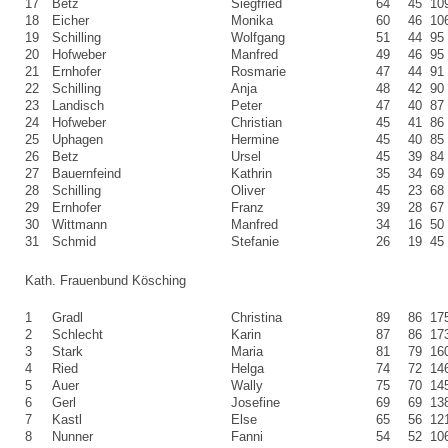
17
Betz
Siegfried
64
45
10
18
Eicher
Monika
60
46
10
19
Schilling
Wolfgang
51
44
95
20
Hofweber
Manfred
49
46
95
21
Ernhofer
Rosmarie
47
44
91
22
Schilling
Anja
48
42
90
23
Landisch
Peter
47
40
87
24
Hofweber
Christian
45
41
86
25
Uphagen
Hermine
45
40
85
26
Betz
Ursel
45
39
84
27
Bauernfeind
Kathrin
35
34
69
28
Schilling
Oliver
45
23
68
29
Ernhofer
Franz
39
28
67
30
Wittmann
Manfred
34
16
50
31
Schmid
Stefanie
26
19
45
Kath. Frauenbund Kösching
1
Gradl
Christina
89
86
17
2
Schlecht
Karin
87
86
17
3
Stark
Maria
81
79
16
4
Ried
Helga
74
72
14
5
Auer
Wally
75
70
14
6
Gerl
Josefine
69
69
13
7
Kastl
Else
65
56
12
8
Nunner
Fanni
54
52
10