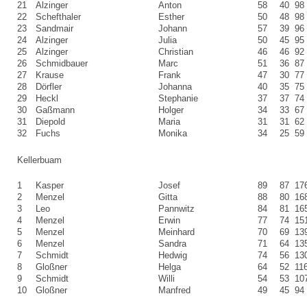
21
Alzinger
Anton
58
40
98
22
Schefthaler
Esther
50
48
98
23
Sandmair
Johann
57
39
96
24
Alzinger
Julia
50
45
95
25
Alzinger
Christian
46
46
92
26
Schmidbauer
Marc
51
36
87
27
Krause
Frank
47
30
77
28
Dörfler
Johanna
40
35
75
29
Heckl
Stephanie
37
37
74
30
Gaßmann
Holger
34
33
67
31
Diepold
Maria
31
31
62
32
Fuchs
Monika
34
25
59
Kellerbuam
1
Kasper
Josef
89
87
17
2
Menzel
Gitta
88
80
16
3
Leo
Pannwitz
84
81
16
4
Menzel
Erwin
77
74
15
5
Menzel
Meinhard
70
69
13
6
Menzel
Sandra
71
64
13
7
Schmidt
Hedwig
74
56
13
8
Gloßner
Helga
64
52
11
9
Schmidt
Willi
54
53
10
10
Gloßner
Manfred
49
45
94