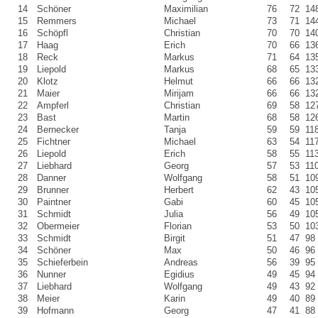
14
Schöner
Maximilian
76
72
14
15
Remmers
Michael
73
71
14
16
Schöpfl
Christian
70
70
14
17
Haag
Erich
70
66
13
18
Reck
Markus
71
64
13
19
Liepold
Markus
68
65
13
20
Klotz
Helmut
66
66
13
21
Maier
Mirijam
66
66
13
22
Ampferl
Christian
69
58
12
23
Bast
Martin
68
58
12
24
Bernecker
Tanja
59
59
11
25
Fichtner
Michael
63
54
11
26
Liepold
Erich
58
55
11
27
Liebhard
Georg
57
53
11
28
Danner
Wolfgang
58
51
10
29
Brunner
Herbert
62
43
10
30
Paintner
Gabi
60
45
10
31
Schmidt
Julia
56
49
10
32
Obermeier
Florian
53
50
10
33
Schmidt
Birgit
51
47
98
34
Schöner
Max
50
46
96
35
Schieferbein
Andreas
56
39
95
36
Nunner
Egidius
49
45
94
37
Liebhard
Wolfgang
49
43
92
38
Meier
Karin
49
40
89
39
Hofmann
Georg
47
41
88