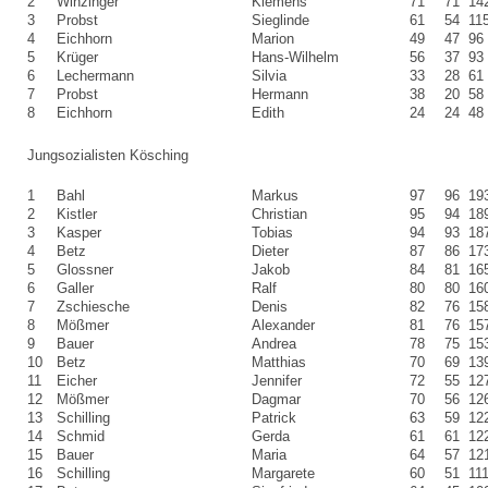
2
Winzinger
Klemens
71
71
14
3
Probst
Sieglinde
61
54
11
4
Eichhorn
Marion
49
47
96
5
Krüger
Hans-Wilhelm
56
37
93
6
Lechermann
Silvia
33
28
61
7
Probst
Hermann
38
20
58
8
Eichhorn
Edith
24
24
48
Jungsozialisten Kösching
1
Bahl
Markus
97
96
19
2
Kistler
Christian
95
94
18
3
Kasper
Tobias
94
93
18
4
Betz
Dieter
87
86
17
5
Glossner
Jakob
84
81
16
6
Galler
Ralf
80
80
16
7
Zschiesche
Denis
82
76
15
8
Mößmer
Alexander
81
76
15
9
Bauer
Andrea
78
75
15
10
Betz
Matthias
70
69
13
11
Eicher
Jennifer
72
55
12
12
Mößmer
Dagmar
70
56
12
13
Schilling
Patrick
63
59
12
14
Schmid
Gerda
61
61
12
15
Bauer
Maria
64
57
12
16
Schilling
Margarete
60
51
11