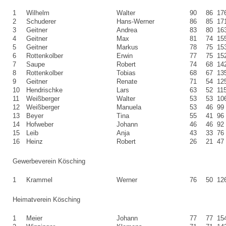
1
Wilhelm
Walter
90
86
17
2
Schuderer
Hans-Werner
86
85
17
3
Geitner
Andrea
83
80
16
4
Geitner
Max
81
74
15
5
Geitner
Markus
78
75
15
6
Rottenkolber
Erwin
77
75
15
7
Saupe
Robert
74
68
14
8
Rottenkolber
Tobias
68
67
13
9
Geitner
Renate
71
54
12
10
Hendrischke
Lars
63
52
11
11
Weißberger
Walter
53
53
10
12
Weißberger
Manuela
53
46
99
13
Beyer
Tina
55
41
96
14
Hofweber
Johann
46
46
92
15
Leib
Anja
43
33
76
16
Heinz
Robert
26
21
47
Gewerbeverein Kösching
1
Krammel
Werner
76
50
12
Heimatverein Kösching
1
Meier
Johann
77
77
15