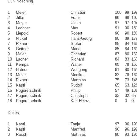
DJK Kösching
1
Meier
Christian
100
99
19
2
Jilke
Franz
99
98
19
3
Mayer
Ulrich
97
97
19
4
Lechner
Max
91
90
18
5
Liepold
Robert
90
90
18
6
Nickel
Hans-Georg
90
89
17
7
Rixner
Stefan
85
84
16
8
Geitner
Maria
85
84
16
9
Meier
Christian
87
80
16
10
Lacher
Richard
84
83
16
11
Kempa
Walter
85
78
16
12
Hafner
Wolfgang
81
80
16
13
Meier
Monika
82
78
16
14
Rixner
Matthias
75
73
14
15
Kastl
Rudolf
65
63
12
16
Pogoretschnik
Philip
57
49
10
17
Pogoretschnik
Christoph
33
32
65
18
Pogoretschnik
Karl-Heinz
0
0
0
Dukes
1
Kastl
Tanja
97
96
19
2
Kastl
Manfred
96
96
19
3
Rasch
Matthias
98
93
19