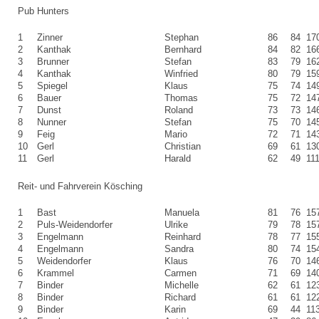
Pub Hunters
1
Zinner
Stephan
86
84
17
2
Kanthak
Bernhard
84
82
16
3
Brunner
Stefan
83
79
16
4
Kanthak
Winfried
80
79
15
5
Spiegel
Klaus
75
74
14
6
Bauer
Thomas
75
72
14
7
Dunst
Roland
73
73
14
8
Nunner
Stefan
75
70
14
9
Feig
Mario
72
71
14
10
Gerl
Christian
69
61
13
11
Gerl
Harald
62
49
11
Reit- und Fahrverein Kösching
1
Bast
Manuela
81
76
15
2
Puls-Weidendorfer
Ulrike
79
78
15
3
Engelmann
Reinhard
78
77
15
4
Engelmann
Sandra
80
74
15
5
Weidendorfer
Klaus
76
70
14
6
Krammel
Carmen
71
69
14
7
Binder
Michelle
62
61
12
8
Binder
Richard
61
61
12
9
Binder
Karin
69
44
11