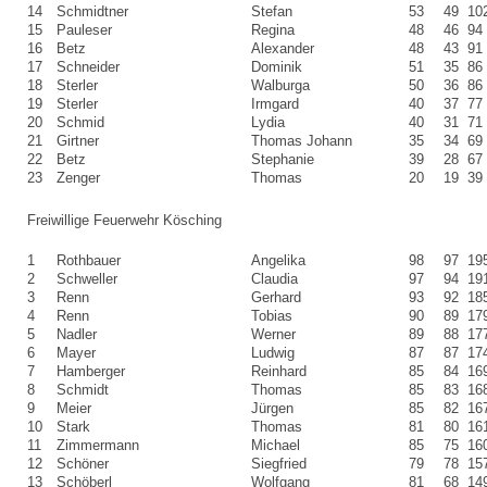
14
Schmidtner
Stefan
53
49
10
15
Pauleser
Regina
48
46
94
16
Betz
Alexander
48
43
91
17
Schneider
Dominik
51
35
86
18
Sterler
Walburga
50
36
86
19
Sterler
Irmgard
40
37
77
20
Schmid
Lydia
40
31
71
21
Girtner
Thomas Johann
35
34
69
22
Betz
Stephanie
39
28
67
23
Zenger
Thomas
20
19
39
Freiwillige Feuerwehr Kösching
1
Rothbauer
Angelika
98
97
19
2
Schweller
Claudia
97
94
19
3
Renn
Gerhard
93
92
18
4
Renn
Tobias
90
89
17
5
Nadler
Werner
89
88
17
6
Mayer
Ludwig
87
87
17
7
Hamberger
Reinhard
85
84
16
8
Schmidt
Thomas
85
83
16
9
Meier
Jürgen
85
82
16
10
Stark
Thomas
81
80
16
11
Zimmermann
Michael
85
75
16
12
Schöner
Siegfried
79
78
15
13
Schöberl
Wolfgang
81
68
14