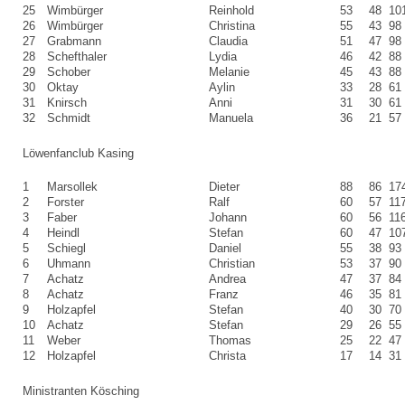
25
Wimbürger
Reinhold
53
48
10
26
Wimbürger
Christina
55
43
98
27
Grabmann
Claudia
51
47
98
28
Schefthaler
Lydia
46
42
88
29
Schober
Melanie
45
43
88
30
Oktay
Aylin
33
28
61
31
Knirsch
Anni
31
30
61
32
Schmidt
Manuela
36
21
57
Löwenfanclub Kasing
1
Marsollek
Dieter
88
86
17
2
Forster
Ralf
60
57
11
3
Faber
Johann
60
56
11
4
Heindl
Stefan
60
47
10
5
Schiegl
Daniel
55
38
93
6
Uhmann
Christian
53
37
90
7
Achatz
Andrea
47
37
84
8
Achatz
Franz
46
35
81
9
Holzapfel
Stefan
40
30
70
10
Achatz
Stefan
29
26
55
11
Weber
Thomas
25
22
47
12
Holzapfel
Christa
17
14
31
Ministranten Kösching