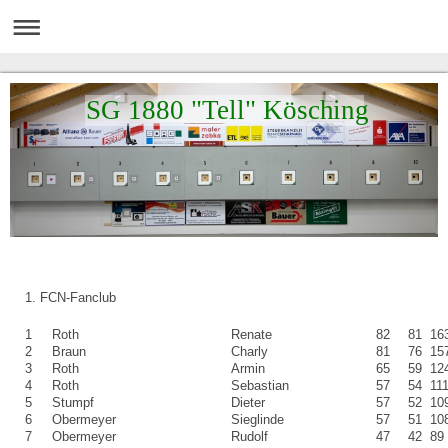
SG 1880 "Tell" Kösching
1. FCN-Fanclub
1
Roth
Renate
82
81
16
2
Braun
Charly
81
76
15
3
Roth
Armin
65
59
12
4
Roth
Sebastian
57
54
11
5
Stumpf
Dieter
57
52
10
6
Obermeyer
Sieglinde
57
51
10
7
Obermeyer
Rudolf
47
42
89