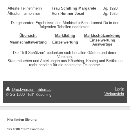
Älteste Teilnehmerin
Frau Schilling Margarete
Jg. 1920
Ältester Teilnehmer
Herr Hunner Josef
Jg. 1925
Die gesamten Ergebnisse des Marktschießens kannst Du in den
folgenden Tabellen nachlesen:
Übersicht
Marktkönig
Marktschützenkönig
Einzelwertung
Mannschaftswertung
Einzelwertung
Auswertige
Die "Tell-Schützen" bedanken sich bei allen Gästen und deren
Vereinen,
Stammtischen und Abteilungen aus Kösching, Kasing und Bettbrunn
recht herzlich für die zahlreiche Teilnahme.
Login
Druckversion
|
Sitemap
Webansicht
© SG 1880 "Tell" Kösching
Hier finden Sie uns:
SG 1880 "Tell" Kösching