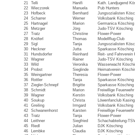
21
Telli
Hanifi
Kath. Landjugend Kö
22
Wieczorek
Manuela
Pub Hunters
23
Hofbeck
Bernhard
Jungsozialisten Kösc
24
Scharrer
Werner
Volksbank Kösching
25
Hartnagel
Marion
Germanica Kösching
26
Metzger
Jörg
Judo-TSV Kösching
27
Tratz
Christine
Flower-Power
28
Knöferl
Thomas
Modellflug-Club
29
Sigl
Tanja
Jungsozialisten Kösc
30
Heckner
Jutta
Sparkasse Kösching
31
Hundsdorfer
Reinhard
Reit- und Fahrverein
32
Wagner
Rainer
Judo-TSV Kösching
33
Wild
Veronika
Wasserwacht Köschi
34
Probst
Sieglinde
Heimatverein Köschi
35
Weingartner
Theresia
Flower-Power
36
Rottler
Tanja
Sparkasse Kösching
37
Ziegler-Schnepf
Brigitte
Sparkasse Kösching
38
Schmidt
Marion
Freiwillige Feuerweh
39
Wagner
Kerstin
Volksbank Kösching
40
Soukup
Christa
Löwenfanclub Kasing
41
Greiling
Irmgard
Volksbank Kösching
42
Schwanenhorst
Karsten
Freiwillige Feuerweh
43
Tratz
Tanja
Flower-Power
44
Leithner
Siegfried
Schachabteilung-TS
45
Riedl
Julian
DJK Kösching
46
Lembke
Claudia
DJK Kösching