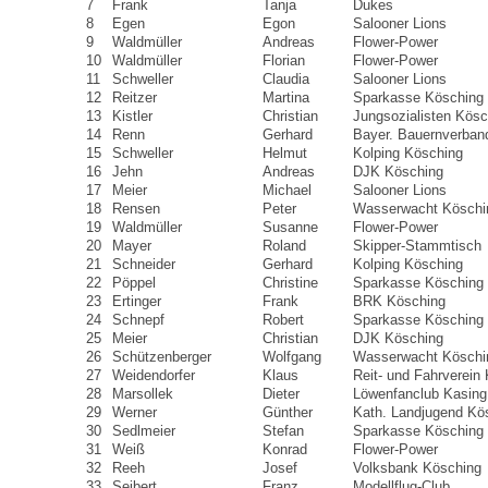
7
Frank
Tanja
Dukes
8
Egen
Egon
Salooner Lions
9
Waldmüller
Andreas
Flower-Power
10
Waldmüller
Florian
Flower-Power
11
Schweller
Claudia
Salooner Lions
12
Reitzer
Martina
Sparkasse Kösching
13
Kistler
Christian
Jungsozialisten Kösc
14
Renn
Gerhard
Bayer. Bauernverban
15
Schweller
Helmut
Kolping Kösching
16
Jehn
Andreas
DJK Kösching
17
Meier
Michael
Salooner Lions
18
Rensen
Peter
Wasserwacht Köschi
19
Waldmüller
Susanne
Flower-Power
20
Mayer
Roland
Skipper-Stammtisch
21
Schneider
Gerhard
Kolping Kösching
22
Pöppel
Christine
Sparkasse Kösching
23
Ertinger
Frank
BRK Kösching
24
Schnepf
Robert
Sparkasse Kösching
25
Meier
Christian
DJK Kösching
26
Schützenberger
Wolfgang
Wasserwacht Köschi
27
Weidendorfer
Klaus
Reit- und Fahrverein
28
Marsollek
Dieter
Löwenfanclub Kasing
29
Werner
Günther
Kath. Landjugend Kö
30
Sedlmeier
Stefan
Sparkasse Kösching
31
Weiß
Konrad
Flower-Power
32
Reeh
Josef
Volksbank Kösching
33
Seibert
Franz
Modellflug-Club