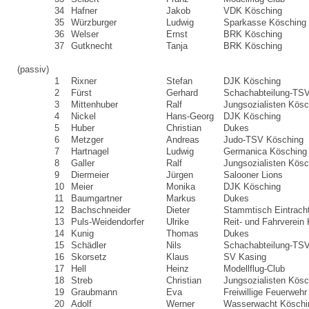
34
Hafner
Jakob
VDK Kösching
35
Würzburger
Ludwig
Sparkasse Kösching
36
Welser
Ernst
BRK Kösching
37
Gutknecht
Tanja
BRK Kösching
(passiv)
1
Rixner
Stefan
DJK Kösching
2
Fürst
Gerhard
Schachabteilung-TS
3
Mittenhuber
Ralf
Jungsozialisten Kösc
4
Nickel
Hans-Georg
DJK Kösching
5
Huber
Christian
Dukes
6
Metzger
Andreas
Judo-TSV Kösching
7
Hartnagel
Ludwig
Germanica Kösching
8
Galler
Ralf
Jungsozialisten Kösc
9
Diermeier
Jürgen
Salooner Lions
10
Meier
Monika
DJK Kösching
11
Baumgartner
Markus
Dukes
12
Bachschneider
Dieter
Stammtisch Eintrach
13
Puls-Weidendorfer
Ulrike
Reit- und Fahrverein
14
Kunig
Thomas
Dukes
15
Schädler
Nils
Schachabteilung-TS
16
Skorsetz
Klaus
SV Kasing
17
Hell
Heinz
Modellflug-Club
18
Streb
Christian
Jungsozialisten Kösc
19
Graubmann
Eva
Freiwillige Feuerweh
20
Adolf
Werner
Wasserwacht Köschi