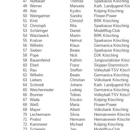
47
Nürbauer
Thomas
Sparkasse Kösching
48
Werner
Manuela
Kath. Landjugend Kö
49
Abe
Kyoko
Kolping Kösching
50
Weingartner
Sandra
Flower-Power
51
Kind
Christof
BRK Kösching
52
Christoph
Rita
Sparkasse Kösching
53
Schäringer
Daniel
Modellflug-Club
54
Watzlawick
Martin
BRK Kösching
55
Kratzer
Helmut
Sparkasse Kösching
56
Wilhelm
Klaus
Germanica Kösching
57
Sieben
Beate
Sparkasse Kösching
58
Pope
Nick
DJK Kösching
59
Bauernfeind
Kathrin
Jungsozialisten Kösc
60
Eberl
Franz
Skipper-Stammtisch
61
Rau
Steffen
Volleyball-TSV Kösc
62
Wilhelm
Beate
Germanica Kösching
63
Liebers
Christian
Volksbank Kösching
64
Schmidt
Johann
Kath. Landjugend Kö
65
Weichenrieder
Ludwig
Germanica Kösching
66
Brunner
Tobias
Volleyball-TSV Kösc
67
Wada
Etsuko
Kolping Kösching
68
Weiß
Maria
Flower-Power
69
Mayer
Albert
Volksbank Kösching
70
Lechermann
Silvia
Heimatverein Köschi
71
Probst
Hermann
Heimatverein Köschi
72
Kammerer
Michael
Kolping Kösching
73
Schiereis
Jan
Modellflug-Club