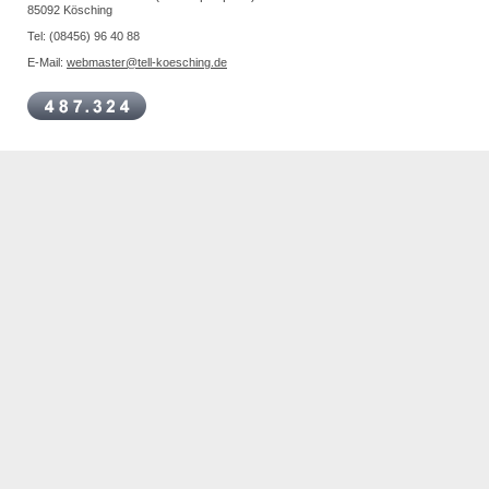
85092 Kösching
Tel: (08456) 96 40 88
E-Mail:
webmaster@tell-koesching.de