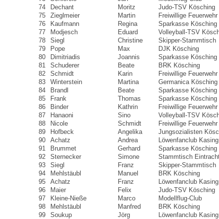
74
Dechant
Moritz
Judo-TSV Kösching
75
Zieglmeier
Martin
Freiwillige Feuerwehr
76
Kaufmann
Regina
Sparkasse Kösching
77
Modjesch
Eduard
Volleyball-TSV Kösc
78
Siegl
Christine
Skipper-Stammtisch
79
Pope
Max
DJK Kösching
80
Dimitriadis
Joannis
Sparkasse Kösching
81
Schuderer
Beate
BRK Kösching
82
Schmidt
Karin
Freiwillige Feuerweh
83
Winterstein
Martina
Germanica Kösching
84
Brandl
Beate
Sparkasse Kösching
85
Frank
Thomas
Sparkasse Kösching
86
Binder
Kathrin
Freiwillige Feuerwehr
87
Hanaoni
Sino
Volleyball-TSV Kösc
88
Nicole
Schmidt
Freiwillige Feuerweh
89
Hofbeck
Angelika
Jungsozialisten Kösc
90
Achatz
Andrea
Löwenfanclub Kasing
91
Brummet
Gerhard
Sparkasse Kösching
92
Sternecker
Simone
Stammtisch Eintrach
93
Siegl
Franz
Skipper-Stammtisch
94
Mehlstäubl
Manuel
BRK Kösching
95
Achatz
Franz
Löwenfanclub Kasing
96
Maier
Felix
Judo-TSV Kösching
97
Kleine-Nieße
Marco
Modellflug-Club
98
Mehlstäubl
Manfred
BRK Kösching
99
Soukup
Jörg
Löwenfanclub Kasing