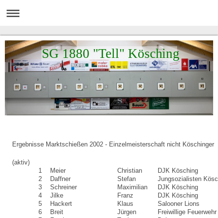
SG 1880 "Tell" Kösching
Ergebnisse Marktschießen 2002 - Einzelmeisterschaft nicht Köschinger
(aktiv)
1
Meier
Christian
DJK Kösching
2
Daffner
Stefan
Jungsozialisten Kösc
3
Schreiner
Maximilian
DJK Kösching
4
Jilke
Franz
DJK Kösching
5
Hackert
Klaus
Salooner Lions
6
Breit
Jürgen
Freiwillige Feuerwehr