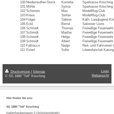
100
Niederreuther-Stock
Kornelia
Sparkasse Kösching
101
Möhle
Sylvia
Sparkasse Kösching
102
Schiereis
Max
Modellflug-Club
103
Kraus
Stefan
Modellflug-Club
104
Folger
Sabine
Kath. Landjugend Kö
105
Eckl
Bernd
Salooner Lions
106
Schmidt
Thomas
Freiwillige Feuerweh
107
Schmidt
Martha
Freiwillige Feuerweh
108
Schmidt
Helga
Freiwillige Feuerweh
109
Schmidt
Albert
Freiwillige Feuerweh
110
Faltracco
Nadja
Reit- und Fahrverein
111
Esterl
Sofie
Löwenfanclub Kasing
Login
Druckversion
|
Sitemap
Webansicht
© SG 1880 "Tell" Kösching
Hier finden Sie uns:
SG 1880 "Tell" Kösching
Haberhackensaum 3 (Schulsportplatz)