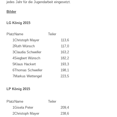
jedes Jahr für die Jugendarbeit eingesetzt.
Bilder
LG König 2015
Platz
Name
Teiler
1
Christoph Mayer
113,6
2
Ruth Wünsch
117,0
3
Claudia Schweller
163,2
4
Siegbert Wünsch
182,2
5
Klaus Hackert
193,3
6
Thomas Schweller
198,1
7
Markus Wettengel
223,5
LP König 2015
Platz
Name
Teiler
1
Gisela Peter
209,4
2
Christoph Mayer
238,6