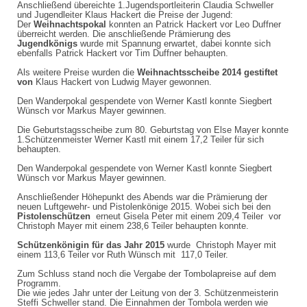
Anschließend übereichte 1.Jugendsportleiterin Claudia Schweller
und Jugendleiter Klaus Hackert die Preise der Jugend:
Der
Weihnachtspokal
konnten an Patrick Hackert vor Leo Duffner
überreicht werden.
Die anschließende Prämierung des
Jugendkönigs
wurde mit Spannung erwartet, dabei konnte sich
ebenfalls Patrick Hackert vor Tim Duffner behaupten.
Als weitere Preise wurden die
Weihnachtsscheibe 2014 gestiftet
von
Klaus Hackert von Ludwig Mayer gewonnen.
Den Wanderpokal gespendete von Werner Kastl konnte Siegbert
Wünsch vor Markus Mayer gewinnen.
Die Geburtstagsscheibe zum 80. Geburtstag von Else Mayer konnte
1.Schützenmeister Werner Kastl mit einem 17,2 Teiler für sich
behaupten.
Den Wanderpokal gespendete von Werner Kastl konnte Siegbert
Wünsch vor Markus Mayer gewinnen.
Anschließender Höhepunkt des Abends war die Prämierung der
neuen Luftgewehr- und Pistolenkönige 2015. Wobei sich bei den
Pistolenschützen
erneut Gisela Peter mit einem 209,4
Teiler
vor
Christoph Mayer mit einem 238,6 Teiler behaupten konnte.
Schützenkönigin
für das Jahr 2015
wurde Christoph Mayer mit
einem 113,6 Teiler vor Ruth Wünsch mit 117,0 Teiler.
Zum Schluss stand noch die Vergabe der Tombolapreise auf dem
Programm.
Die wie jedes Jahr unter der Leitung von der 3. Schützenmeisterin
Steffi Schweller stand. Die Einnahmen der Tombola werden wie