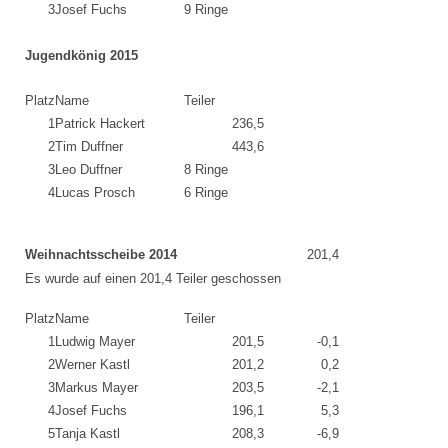
3
Josef Fuchs
9 Ringe
Jugendkönig 2015
Platz
Name
Teiler
1
Patrick Hackert
236,5
2
Tim Duffner
443,6
3
Leo Duffner
8 Ringe
4
Lucas Prosch
6 Ringe
Weihnachtsscheibe 2014
201,4
Es wurde auf einen 201,4 Teiler geschossen
Platz
Name
Teiler
1
Ludwig Mayer
201,5
-0,1
2
Werner Kastl
201,2
0,2
3
Markus Mayer
203,5
-2,1
4
Josef Fuchs
196,1
5,3
5
Tanja Kastl
208,3
-6,9