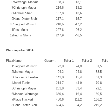
6
Wettengel Markus
188,3
13,1
7
Christoph Mayer
214,6
-13,2
8
Michael Stier
187,8
13,6
9
Hans-Dieter Biehl
217,1
-15,7
10
Siegbert Wünsch
218,6
-17,2
11
Rosi Meier
227,6
-26,2
12
Fuchs Gloria
247,9
-46,5
Wanderpokal 2014
Platz
Name
Gesamt
Teiler 1
Teiler 2
Teil
1
Siegbert Wünsch
92,0
24,9
31,5
2
Markus Mayer
94,2
24,8
33,5
3
Claudia Schweller
141,0
15,4
61,3
4
Josef Fuchs
214,7
44,9
79,8
5
Christoph Mayer
251,8
53,4
72,1
6
Markus Wettengel
380,4
16,4
150,5
7
Klaus Hackert
450,6
111,2
166,2
8
Hans-Dieter Biehl
624,6
164,2
219,2