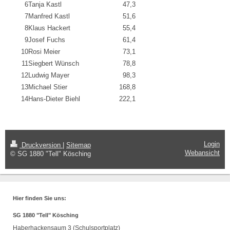
6
Tanja Kastl
47,3
7
Manfred Kastl
51,6
8
Klaus Hackert
55,4
9
Josef Fuchs
61,4
10
Rosi Meier
73,1
11
Siegbert Wünsch
78,8
12
Ludwig Mayer
98,3
13
Michael Stier
168,8
14
Hans-Dieter Biehl
222,1
Login
Druckversion
|
Sitemap
Webansicht
© SG 1880 "Tell" Kösching
Hier finden Sie uns:
SG 1880 "Tell" Kösching
Haberhackensaum 3 (Schulsportplatz)