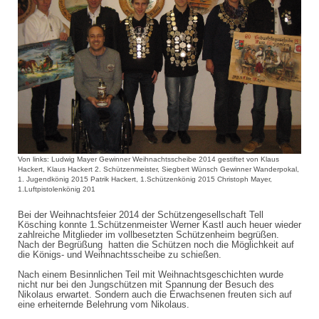
Von links: Ludwig Mayer Gewinner Weihnachtsscheibe 2014 gestiftet von Klaus
Hackert, Klaus Hackert 2. Schützenmeister, Siegbert Wünsch Gewinner Wanderpokal,
1. Jugendkönig 2015 Patrik Hackert, 1.Schützenkönig 2015 Christoph Mayer,
1.Luftpistolenkönig 201
Bei der Weihnachtsfeier 2014 der Schützengesellschaft Tell
Kösching konnte 1.Schützenmeister Werner Kastl auch heuer wieder
zahlreiche Mitglieder im vollbesetzten Schützenheim begrüßen.
Nach der Begrüßung hatten die Schützen noch die Möglichkeit auf
die Königs- und Weihnachtsscheibe zu schießen.
Nach einem Besinnlichen Teil mit Weihnachtsgeschichten wurde
nicht nur bei den Jungschützen mit Spannung der Besuch des
Nikolaus erwartet. Sondern auch die Erwachsenen freuten sich auf
eine erheiternde Belehrung vom Nikolaus.