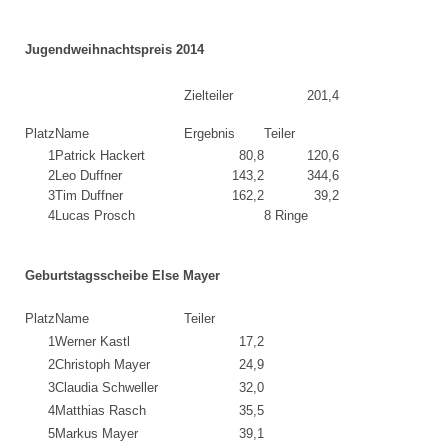
Jugendweihnachtspreis 2014
Zielteiler
201,4
Platz
Name
Ergebnis
Teiler
1
Patrick Hackert
80,8
120,6
2
Leo Duffner
143,2
344,6
3
Tim Duffner
162,2
39,2
4
Lucas Prosch
8 Ringe
Geburtstagsscheibe Else Mayer
Platz
Name
Teiler
1
Werner Kastl
17,2
2
Christoph Mayer
24,9
3
Claudia Schweller
32,0
4
Matthias Rasch
35,5
5
Markus Mayer
39,1