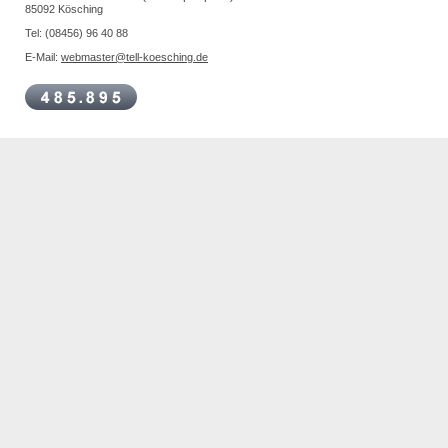
85092 Kösching
Tel: (08456) 96 40 88
E-Mail:
webmaster@tell-koesching.de