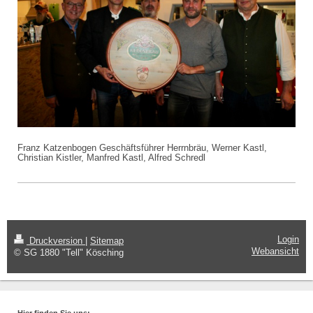
Franz Katzenbogen Geschäftsführer Herrnbräu, Werner Kastl,
Christian Kistler, Manfred Kastl, Alfred Schredl
Login
Druckversion
|
Sitemap
Webansicht
© SG 1880 "Tell" Kösching