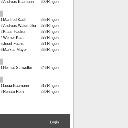
2
Andreas Baumann
309
Ringen
1
Manfred Kastl
385
Ringen
2
Andreas Waldmüller
378
Ringen
2
Klaus Hackert
378
Ringen
4
Werner Kastl
377
Ringen
5
Josef Fuchs
371
Ringen
6
Markus Mayer
368
Ringen
1
Helmut Schweller
346
Ringen
n
1
Lucia Baumann
317
Ringen
2
Renate Roth
280
Ringen
Login