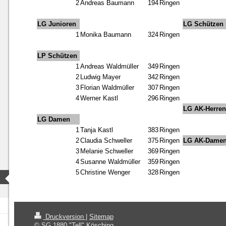
2
Andreas Baumann
194
Ringen
LG Junioren
LG Schützen
1
Monika Baumann
324
Ringen
LP Schützen
1
Andreas Waldmüller
349
Ringen
2
Ludwig Mayer
342
Ringen
3
Florian Waldmüller
307
Ringen
4
Werner Kastl
296
Ringen
LG AK-Herren
LG Damen
1
Tanja Kastl
383
Ringen
2
Claudia Schweller
375
Ringen
LG AK-Dame
3
Melanie Schweller
369
Ringen
4
Susanne Waldmüller
359
Ringen
5
Christine Wenger
328
Ringen
Druckversion
|
Sitemap
© SG 1880 "Tell" Kösching