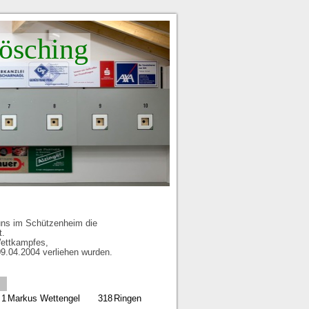
ösching
uns im Schützenheim die
t.
Wettkampfes,
9.04.2004 verliehen wurden.
1
Markus Wettengel
318
Ringen