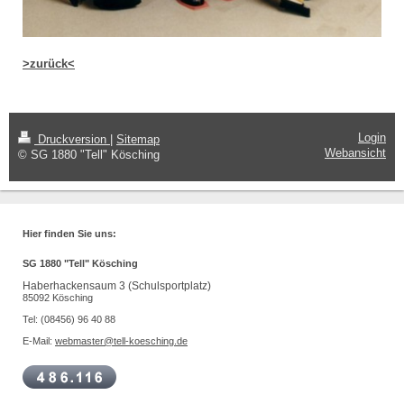
>zurück<
Login
Druckversion
|
Sitemap
Webansicht
© SG 1880 "Tell" Kösching
Hier finden Sie uns:
SG 1880 "Tell" Kösching
Haberhackensaum 3 (Schulsportplatz)
85092 Kösching
Tel: (08456) 96 40 88
E-Mail:
webmaster@tell-koesching.de