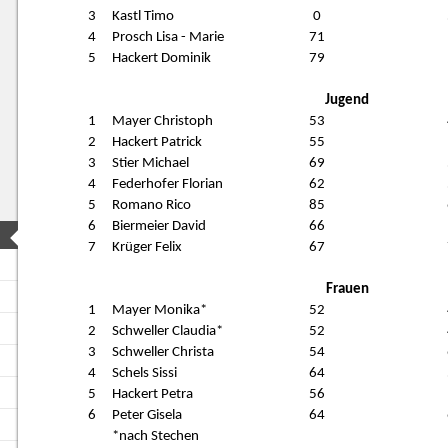
3
Kastl Timo
0
4
Prosch Lisa - Marie
71
5
Hackert Dominik
79
Jugend
1
Mayer Christoph
53
2
Hackert Patrick
55
3
Stier Michael
69
4
Federhofer Florian
62
5
Romano Rico
85
6
Biermeier David
66
7
Krüger Felix
67
Frauen
1
Mayer Monika*
52
2
Schweller Claudia*
52
3
Schweller Christa
54
4
Schels Sissi
64
5
Hackert Petra
56
6
Peter Gisela
64
*nach Stechen