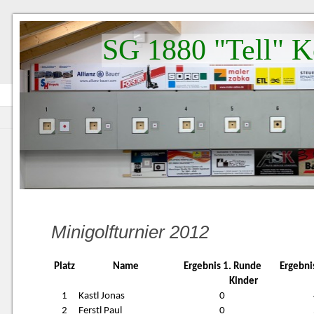
SG 1880 "Tell" K
Minigolfturnier 2012
Platz
Name
Ergebnis 1. Runde
Ergebni
Kinder
1
Kastl Jonas
0
2
Ferstl Paul
0