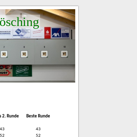
ösching
s 2. Runde
Beste Runde
43
43
52
52