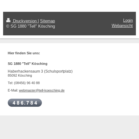
Login
Druckversion
|
Sitemap
Webansicht
© SG 1880 "Tell" Kösching
Hier finden Sie uns:
SG 1880 "Tell" Kösching
Haberhackensaum 3 (Schulsportplatz)
85092 Kösching
Tel: (08456) 96 40 88
E-Mail:
webmaster@tell-koesching.de