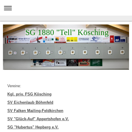
SG 1880 "Tell" Kösching
Vereine:
Kgl. priv. FSG Kösching
SV Eichenlaub Böhmfeld
SV Falken Mailing-Feldkirchen
SV "Glück-Auf" Appertshofen e.V.
SG "Hubertus" Hepberg e.V.