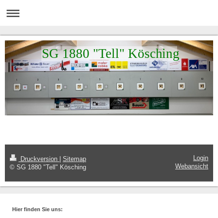
SG 1880 "Tell" Kösching
Login
Druckversion
|
Sitemap
Webansicht
© SG 1880 "Tell" Kösching
Hier finden Sie uns: