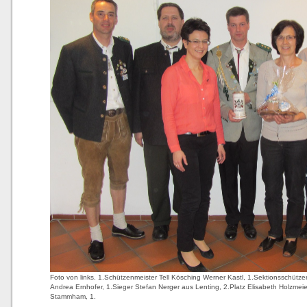
Foto von links. 1.Schützenmeister Tell Kösching Werner Kastl, 1.Sektionsschützenm
Andrea Ernhofer, 1.Sieger Stefan Nerger aus Lenting, 2.Platz Elisabeth Holzmeie
Stammham, 1.