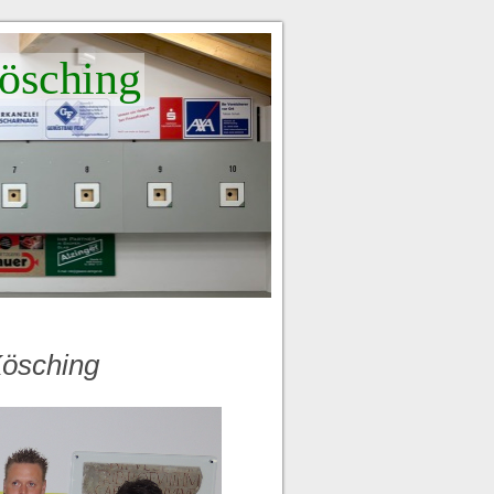
ösching
Kösching