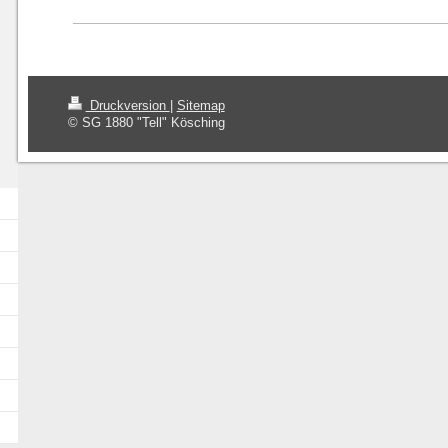
Druckversion
|
Sitemap
© SG 1880 "Tell" Kösching