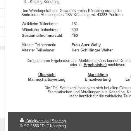
3.
Kolping Kösching
Den Wanderpokal des Gewerbevereins Kösching errang die
Badminton-Abteilung des TSV Kösching mit
41283
Punkten.
Weibliche Teilnehmer:
151
Männliche Teilnehmer:
309
Gesamtteilnehmerzahl:
460
Älteste Teilnehmerin
Frau Auer Wally
Ältester Teilnehmer
Herr Schillinger Walter
Die gesamten Ergebnisse des Marktschießens kannst Du in d
oder im
Ergebnisheft
nachlesen.
Übersicht
Marktkönig
Mannschaftswertung
Einzelwertung
Ei
Die "Tell-Schützen" bedanken sich bei allen Gäste
Stammtischen und Abteilungen aus Kösching, Ka
recht herzlich für die zahlreiche Tei
Druckversion
|
Sitemap
© SG 1880 "Tell" Kösching