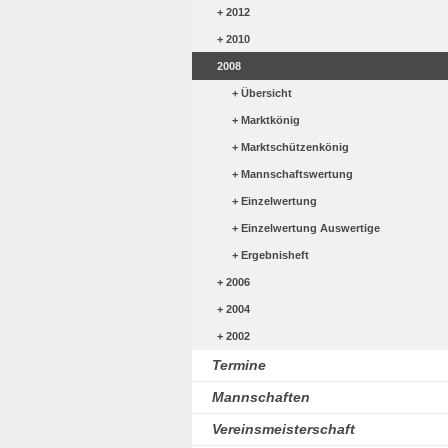
2012
2010
2008
Übersicht
Marktkönig
Marktschützenkönig
Mannschaftswertung
Einzelwertung
Einzelwertung Auswertige
Ergebnisheft
2006
2004
2002
Termine
Mannschaften
Vereinsmeisterschaft