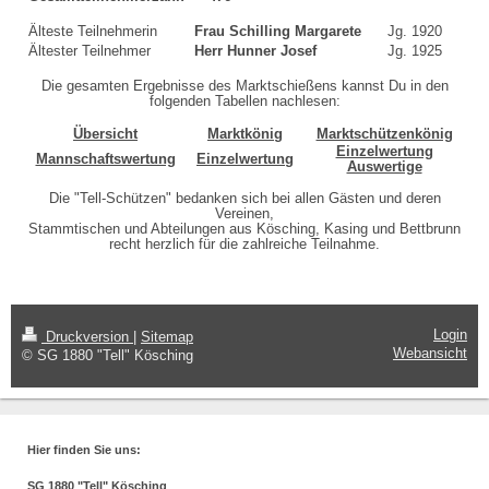
Älteste Teilnehmerin
Frau Schilling Margarete
Jg. 1920
Ältester Teilnehmer
Herr Hunner Josef
Jg. 1925
Die gesamten Ergebnisse des Marktschießens kannst Du in den
folgenden Tabellen nachlesen:
Übersicht
Marktkönig
Marktschützenkönig
Einzelwertung
Mannschaftswertung
Einzelwertung
Auswertige
Die "Tell-Schützen" bedanken sich bei allen Gästen und deren
Vereinen,
Stammtischen und Abteilungen aus Kösching, Kasing und Bettbrunn
recht herzlich für die zahlreiche Teilnahme.
Login
Druckversion
|
Sitemap
Webansicht
© SG 1880 "Tell" Kösching
Hier finden Sie uns:
SG 1880 "Tell" Kösching