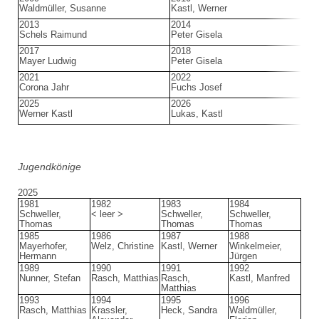
Waldmüller, Susanne
Kastl, Werner
F
2013
2014
2
Schels Raimund
Peter Gisela
P
2017
2018
2
Mayer Ludwig
Peter Gisela
B
2021
2022
2
Corona Jahr
Fuchs Josef
S
2025
2026
Werner Kastl
Lukas, Kastl
Jugendkönige
2025
1981
1982
1983
1984
Schweller,
< leer >
Schweller,
Schweller,
Thomas
Thomas
Thomas
1985
1986
1987
1988
Mayerhofer,
Welz, Christine
Kastl, Werner
Winkelmeier,
Hermann
Jürgen
1989
1990
1991
1992
Nunner, Stefan
Rasch, Matthias
Rasch,
Kastl, Manfred
Matthias
1993
1994
1995
1996
Rasch, Matthias
Krassler,
Heck, Sandra
Waldmüller,