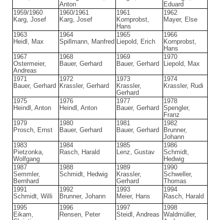
Anton
Eduard
1959/1960
1960/1961
1961
1962
Karg, Josef
Karg, Josef
Kornprobst,
Mayer, Else
Hans
1963
1964
1965
1966
Heidl, Max
Spillmann, Manfred
Liepold, Erich
Kornprobst,
Hans
1967
1968
1969
1970
Ostermeier,
Bauer, Gerhard
Bauer, Gerhard
Liepold, Max
Andreas
1971
1972
1973
1974
Bauer, Gerhard
Krassler, Gerhard
Krassler,
Krassler, Rudi
Gerhard
1975
1976
1977
1978
Heindl, Anton
Heindl, Anton
Bauer, Gerhard
Spengler,
Franz
1979
1980
1981
1982
Prosch, Ernst
Bauer, Gerhard
Bauer, Gerhard
Brunner,
Johann
1983
1984
1985
1986
Pietzonka,
Rasch, Harald
Lenz, Gustav
Schmidt,
Wolfgang
Hedwig
1987
1988
1989
1990
Semmler,
Schmidt, Hedwig
Krassler,
Schweller,
Bernhard
Gerhard
Thomas
1991
1992
1993
1994
Schmidt, Willi
Brunner, Johann
Meier, Hans
Rasch, Harald
1995
1996
1997
1998
Eikam,
Rensen, Peter
Steidl, Andreas
Waldmüller,