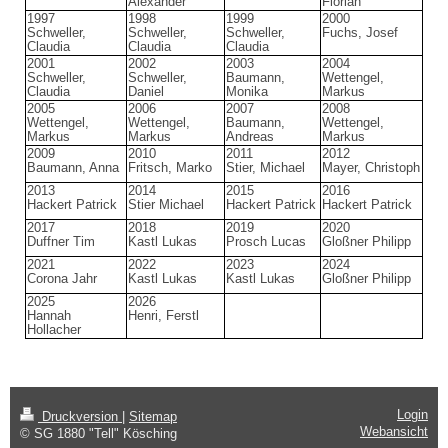
Alexander
Florian
1997
1998
1999
2000
Schweller,
Schweller,
Schweller,
Fuchs, Josef
Claudia
Claudia
Claudia
2001
2002
2003
2004
Schweller,
Schweller,
Baumann,
Wettengel,
Claudia
Daniel
Monika
Markus
2005
2006
2007
2008
Wettengel,
Wettengel,
Baumann,
Wettengel,
Markus
Markus
Andreas
Markus
2009
2010
2011
2012
Baumann, Anna
Fritsch, Marko
Stier, Michael
Mayer, Christoph
2013
2014
2015
2016
Hackert Patrick
Stier Michael
Hackert Patrick
Hackert Patrick
2017
2018
2019
2020
Duffner Tim
Kastl Lukas
Prosch Lucas
Gloßner Philipp
2021
2022
2023
2024
Corona Jahr
Kastl Lukas
Kastl Lukas
Gloßner Philipp
2025
2026
Hannah
Henri, Ferstl
Hollacher
Login
Druckversion
|
Sitemap
Webansicht
© SG 1880 "Tell" Kösching