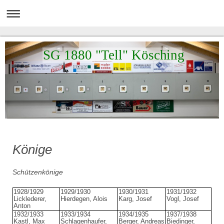
SG 1880 "Tell" Kösching
Könige
Schützenkönige
1928/1929
1929/1930
1930/1931
1931/1932
Licklederer,
Hierdegen, Alois
Karg, Josef
Vogl, Josef
Anton
1932/1933
1933/1934
1934/1935
1937/1938
Kastl, Max
Schlagenhaufer,
Berger, Andreas
Biedinger,