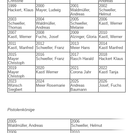
Christine
Andreas
1999
2000
2001
2002
Hackert, Klaus
Mayer, Ludwig
Waldmüller,
Schweller,
Andreas
Helmut
2003
2004
2005
2006
Schweller,
Waldmüller,
Schweller,
Kastl, Werner
Thomas
Andreas
Melanie
2007
2008
2009
2010
Kastl, Werner
Fuchs, Josef
Alzinger, Gloria
Kastl, Werner
2011
2012
2013
2014
Kastl, Manfred
Schweller, Franz
Meier Hans
Kastl Manfred
2015
2016
2017
2018
Mayer
Schweller, Franz
Rasch Harald
Hackert Klaus
Christoph
2019
2020
2021
2022
Mayer
Kastl Werner
Corona Jahr
Kastl Tanja
Christoph
2023
2024
2025
2026
Wünsch
Meier Rosemarie
Andreas
Josef, Fuchs
Siegbert
Baumann
Pistolenkönige
2005
2006
2
Waldmüller, Andreas
Schweller, Helmut
S
2009
2010
2