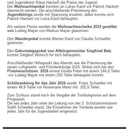
und Jugendleiter Klaus Hackert die Preise der Jugend:
Der
Weihnachtspokal
konnten an Lukas Kastl vor Patrick Hackert
überreicht werden.
Die anschließende Prämierung des
Jugendkönigs
wurde mit Spannung erwartet, dabei konnte sich
Patrick Hackert vor Luisa Kastl behaupten.
Als weitere Preise wurden die
Weihnachtsscheibe 2015 gestiftet
von
Ludwig Mayer von Markus Mayer gewonnen.
Den
Wanderpokal
konnte Werner Kastl vor Claudia Schweller
gewinnen.
Den
Geburtstagspokal von Altbürgermeister Siegfried Betz
konnte Siegbert Wünsch für sich behaupten.
Anschließender Höhepunkt des Abends war die Prämierung der
neuen Luftgewehr- und Pistolenkönige 2016. Wobei sich bei den
Pistolenschützen
2016
erneut Gisela Peter mit einem 144,6
Teiler
vor Ludwig Mayer mit einem 250 Teiler behaupten konnte.
Schützenkönig
für das Jahr 2016
wurde Franz Schweller mit
einem 48,9 Teiler vor Rosemarie Meier mit 102,6 Teiler.
Zum Schluss stand noch die Vergabe der Tombolapreise auf dem
Programm.
Die wie jedes Jahr unter der Leitung von der 3. Schützenmeisterin
Steffi Schweller stand. Die Einnahmen der Tombola werden wie
jedes Jahr für die Jugendarbeit eingesetzt.